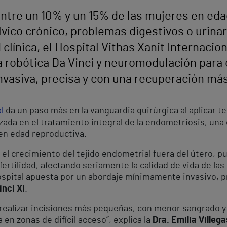
ntre un 10% y un 15% de las mujeres en eda
lvico crónico, problemas digestivos o urinari
clínica, el Hospital Vithas Xanit Internacio
 robótica Da Vinci y neuromodulación para 
asiva, precisa y con una recuperación más 
l
da un paso más en la vanguardia quirúrgica al aplicar t
ada en el tratamiento integral de la endometriosis, una
 en edad reproductiva.
el crecimiento del tejido endometrial fuera del útero, p
nfertilidad, afectando seriamente la calidad de vida de l
hospital apuesta por un abordaje mínimamente invasivo, pr
inci Xi
.
e realizar incisiones más pequeñas, con menor sangrado 
en zonas de difícil acceso”, explica la
Dra. Emilia Villega