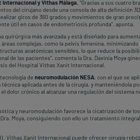
t Internacional y Vithas Málaga.
“Gracias a sus cuatro bra
ntos del cirujano desde una consola de alta definición 3
ealizar giros de 360 grados y movimientos de gran preci
ente útil en casos de endometriosis profunda”, apunta.
orma quirúrgica más avanzada y está diseñado para aument
 en áreas complejas, como la pelvis femenina, minimizando
tructuras anatómicas sensibles, lo que reduce la posibil
onal de las pacientes”, comenta la Dra. Davinia Moya ginec
s del Hospital Vithas Xanit Internacional.
 tecnología de
neuromodulación NESA
, con el que se ap
 técnica aplicada antes de la cirugía, y manteniéndola p
l dolor crónico al alcanzar una regulación del sistema n
ótica y neuromodulación favorece la cicatrización de los 
 Dra. Moya, consiguiendo con ello un tratamiento integra
 XI, Vithas Xanit Internacional puede ofrecer cirugía ro