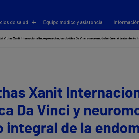
cios de salud
Equipo médico y asistencial
Información
tal Vithas Xanit Internacional incorpora cirugía robótica Da Vinci y neuromodulación en el tratamiento i
ithas Xanit Internacio
ica Da Vinci y neurom
o integral de la endom