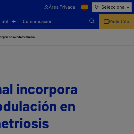
Área Privada
Selecciona
 útil
Comunicación
Pedir Cita
ntegral de la endometriosis
nal incorpora
odulación en
etriosis