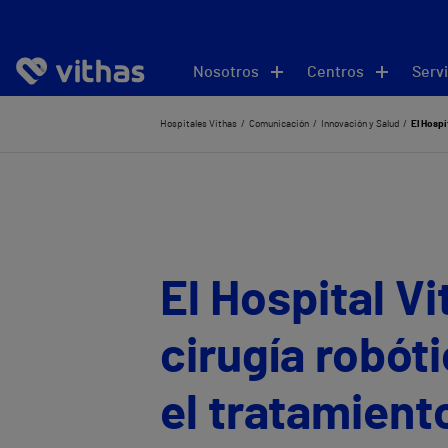
Nosotros
Centros
Servi
Hospitales Vithas
Comunicación
Innovación y Salud
El Hospi
El Hospital V
cirugía robót
el tratamient