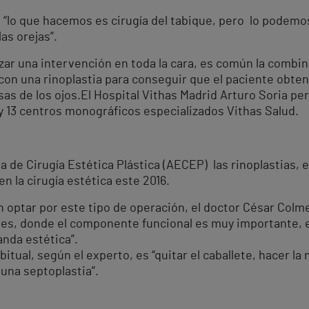
e “lo que hacemos es cirugía del tabique, pero lo pode
as orejas”.
zar una intervención en toda la cara, es común la combi
 con una rinoplastia para conseguir que el paciente obte
as de los ojos.El Hospital Vithas Madrid Arturo Soria pe
y 13 centros monográficos especializados Vithas Salud.
 de Cirugía Estética Plástica (AECEP) las rinoplastias, 
 la cirugía estética este 2016.
n optar por este tipo de operación, el doctor César Colm
s, donde el componente funcional es muy importante, e
anda estética”.
itual, según el experto, es “quitar el caballete, hacer la
 una septoplastia”.