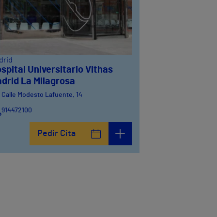
drid
spital Universitario Vithas
drid La Milagrosa
Calle Modesto Lafuente, 14
914472100
Calle Fernández de la Hoz, 45
Pedir Cita
914473400