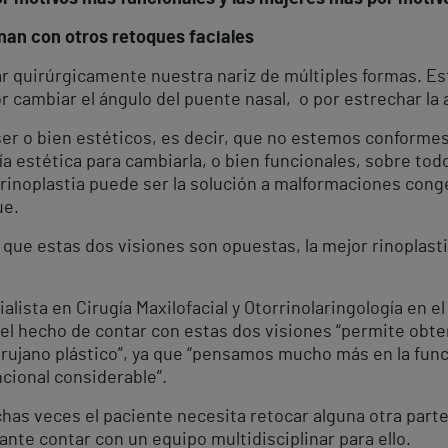
nan con otros retoques faciales
ar quirúrgicamente nuestra nariz de múltiples formas. E
cambiar el ángulo del puente nasal, o por estrechar la a
ser o bien estéticos, es decir, que no estemos conformes
ía estética para cambiarla, o bien funcionales, sobre to
 rinoplastia puede ser la solución a malformaciones cong
ue.
 que estas dos visiones son opuestas, la mejor rinoplasti
lista en Cirugía Maxilofacial y Otorrinolaringología en e
 el hecho de contar con estas dos visiones “permite obt
irujano plástico”, ya que “pensamos mucho más en la fun
cional considerable”.
has veces el paciente necesita retocar alguna otra parte
ante contar con un equipo multidisciplinar para ello.