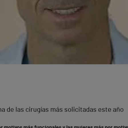
na de las cirugías más solicitadas este año
or motivos más funcionales y las mujeres más por motiv