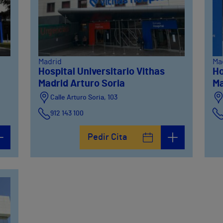
Madrid
Ma
Hospital Universitario Vithas
Ho
Madrid Arturo Soria
Ma
Calle Arturo Soria, 103
912 143 100
Calle Arturo Soria, 105
Pedir Cita
912 143 100
Calle Arturo Soria, 107
912 143 100