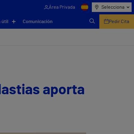
Área Privada
Selecciona
 útil
Comunicación
Pedir Cita
lastias aporta