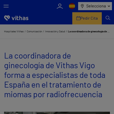
Selecciona
Pedir Cita
Nosotros
Hospitales Vithas
Comunicación
Innovación y Salud
La coordinadora de ginecología de Vithas Vigo forma a especialistas de toda España en el tratamiento de miomas por radiofrecuencia
Centros
La coordinadora de
Servicios de salud
ginecología de Vithas Vigo
Equipo médico y asistencial
forma a especialistas de toda
Información útil
España en el tratamiento de
Comunicación
miomas por radiofrecuencia