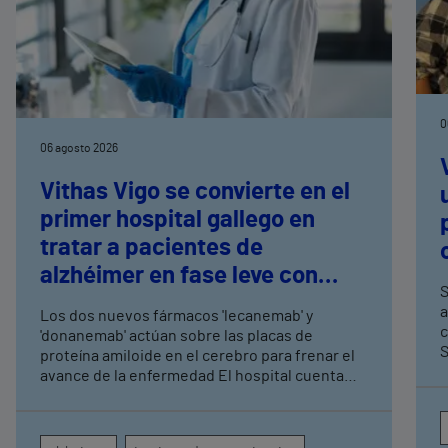
0
06 agosto 2026
Vithas Vigo se convierte en el
primer hospital gallego en
tratar a pacientes de
alzhéimer en fase leve con
S
terapias antiamiloide
a
Los dos nuevos fármacos 'lecanemab' y
c
'donanemab' actúan sobre las placas de
S
proteína amiloide en el cerebro para frenar el
avance de la enfermedad El hospital cuenta
con cuatro neurólogos y tecnología de
diagnóstico por imagen para el exhaustivo
seguimiento clínico de cada paciente