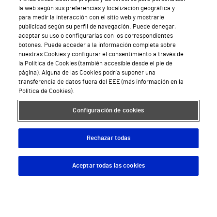
la web según sus preferencias y localización geográfica y
Hospital Vithas Valencia 9 de Octubre
para medir la interacción con el sitio web y mostrarle
publicidad según su perfil de navegación. Puede denegar,
Hospital Vithas Valencia Consuelo
aceptar su uso o configurarlas con los correspondientes
botones. Puede acceder a la información completa sobre
Hospital Vithas Vigo
nuestras Cookies y configurar el consentimiento a través de
la Política de Cookies (también accesible desde el pie de
página). Alguna de las Cookies podría suponer una
Hospital Vithas Valencia Turia
transferencia de datos fuera del EEE (más información en la
Política de Cookies).
Hospital Vithas Vitoria
Configuración de cookies
Hospital Vithas Xanit Internacional (Benalmádena)
Todos los centros Vithas
Rechazar todas
Aceptar todas las cookies
Descargar App
Pedir cita
Sobre Vithas
Quiénes somos
Trabajar en Vithas