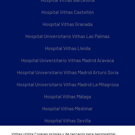
Hospital Vithas Barcelona
Hospital Vithas Castellón
Hospital Vithas Granada
Hospital Universitario Vithas Las Palmas
Hospital Vithas Lleida
Hospital Universitario Vithas Madrid Aravaca
Hospital Universitario Vithas Madrid Arturo Soria
Hospital Universitario Vithas Madrid La Milagrosa
Hospital Vithas Málaga
Hospital Vithas Medimar
Hospital Vithas Sevilla
Hospital Vithas Tenerife
Vithas utiliza Cookies propias y de terceros para personalizar