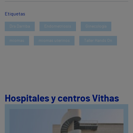
Etiquetas
Dra Darriba
Endometriosis
Ginecología
miomas
miomas uterinos
Taller Hands On
Hospitales y centros Vithas