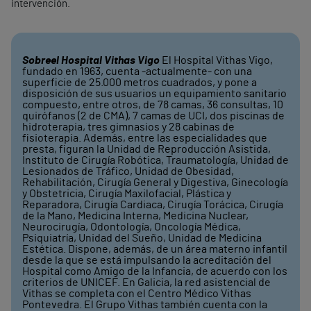
intervención.
Sobre
el Hospital Vithas Vigo
El Hospital Vithas Vigo,
fundado en 1963, cuenta -actualmente- con una
superficie de 25.000 metros cuadrados, y pone a
disposición de sus usuarios un equipamiento sanitario
compuesto, entre otros, de 78 camas, 36 consultas, 10
quirófanos (2 de CMA), 7 camas de UCI, dos piscinas de
hidroterapia, tres gimnasios y 28 cabinas de
fisioterapia. Además, entre las especialidades que
presta, figuran la Unidad de Reproducción Asistida,
Instituto de Cirugía Robótica, Traumatología, Unidad de
Lesionados de Tráfico, Unidad de Obesidad,
Rehabilitación, Cirugía General y Digestiva, Ginecología
y Obstetricia, Cirugía Maxilofacial, Plástica y
Reparadora, Cirugía Cardiaca, Cirugía Torácica, Cirugía
de la Mano, Medicina Interna, Medicina Nuclear,
Neurocirugía, Odontología, Oncología Médica,
Psiquiatría, Unidad del Sueño, Unidad de Medicina
Estética. Dispone, además, de un área materno infantil
desde la que se está impulsando la acreditación del
Hospital como Amigo de la Infancia, de acuerdo con los
criterios de UNICEF. En Galicia, la red asistencial de
Vithas se completa con el Centro Médico Vithas
Pontevedra. El Grupo Vithas también cuenta con la