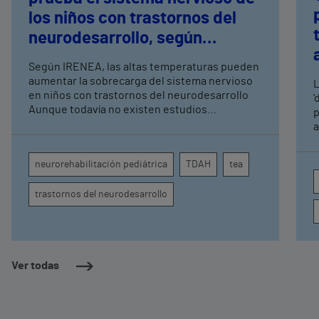
los niños con trastornos del
neurodesarrollo, según
expertos en
Según IRENEA, las altas temperaturas pueden
neurorrehabilitación
aumentar la sobrecarga del sistema nervioso
L
pediátrica de Vithas
en niños con trastornos del neurodesarrollo
'
Aunque todavía no existen estudios
p
específicos, la evidencia científica permite
a
comprender por qué el calor puede influir en la
c
atención, la regulación emocional y la
d
neurorehabilitación pediátrica
TDAH
tea
conducta
s
trastornos del neurodesarrollo
Ver todas