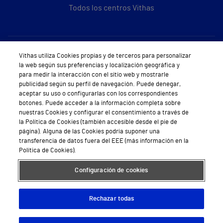
Todos los centros Vithas
Sobre Vithas
Vithas utiliza Cookies propias y de terceros para personalizar
la web según sus preferencias y localización geográfica y
Quiénes somos
para medir la interacción con el sitio web y mostrarle
publicidad según su perfil de navegación. Puede denegar,
Trabajar en Vithas
aceptar su uso o configurarlas con los correspondientes
botones. Puede acceder a la información completa sobre
Teléfono Cita Médica
nuestras Cookies y configurar el consentimiento a través de
la Política de Cookies (también accesible desde el pie de
Teléfono Atención al Cliente
página). Alguna de las Cookies podría suponer una
transferencia de datos fuera del EEE (más información en la
Política de seguridad y salud en el trabajo
Política de Cookies).
Conoce a Supervita
Configuración de cookies
Rechazar todas
Aviso Legal
Política de cookies
Política de privacidad
Mapa web
Protección de datos