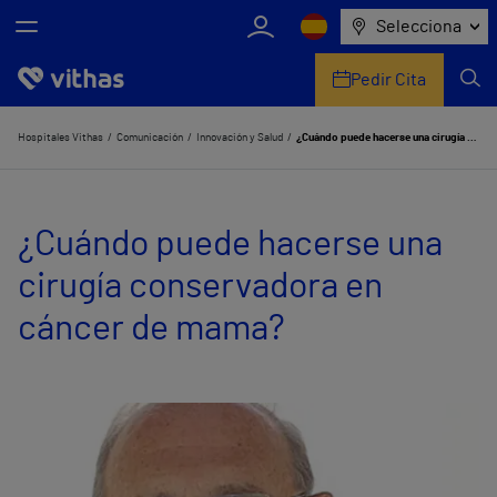
Selecciona
Pedir Cita
Nosotros
Hospitales Vithas
Comunicación
Innovación y Salud
¿Cuándo puede hacerse una cirugía conservadora en cáncer de mama?
Centros
¿Cuándo puede hacerse una
Servicios de salud
cirugía conservadora en
Equipo médico y asistencial
cáncer de mama?
Información útil
Comunicación