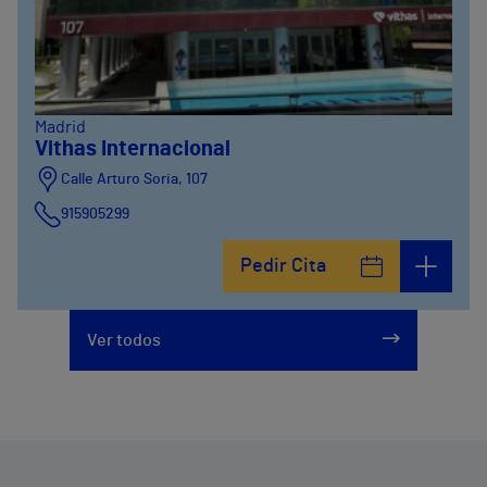
Madrid
Vithas Internacional
Calle Arturo Soria, 107
915905299
Pedir Cita
Ver todos