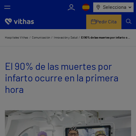
Selecciona
Pedir Cita
Nosotros
Hospitales Vithas
Comunicación
Innovación y Salud
El 90% de las muertes por infarto ocurre en la primera hora
Centros
El 90% de las muertes por
Servicios de salud
infarto ocurre en la primera
Equipo médico y asistencial
hora
Información útil
Comunicación