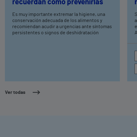
recuerdan cómo prevenirlas
Es muy importante extremar la higiene, una
S
conservación adecuada de los alimentos y
a
recomiendan acudir a urgencias ante síntomas
e
persistentes o signos de deshidratación
A
e
c
a
Ver todas