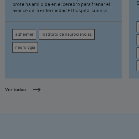
S
proteína amiloide en el cerebro para frenar el
avance de la enfermedad El hospital cuenta
con cuatro neurólogos y tecnología de
diagnóstico por imagen para el exhaustivo
seguimiento clínico de cada paciente
alzheimer
instituto de neurociencias
neurología
Ver todas