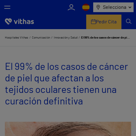
Selecciona
Pedir Cita
Nosotros
Hospitales Vithas
Comunicación
Innovación y Salud
El 99% de los casos de cáncer de piel que afectan a los tejidos oculares tienen una curación definitiva
Centros
El 99% de los casos de cáncer
Servicios de salud
de piel que afectan a los
Equipo médico y asistencial
tejidos oculares tienen una
Información útil
curación definitiva
Comunicación