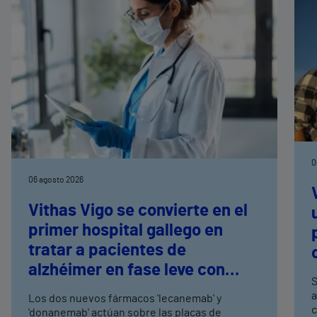
0
06 agosto 2026
Vithas Vigo se convierte en el
primer hospital gallego en
tratar a pacientes de
alzhéimer en fase leve con
S
terapias antiamiloide
a
Los dos nuevos fármacos 'lecanemab' y
c
'donanemab' actúan sobre las placas de