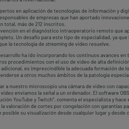
nitarios a nivel nacional.
ertos en aplicación de tecnologías de información y digi
responsables de empresas que han aportado innovaciones 
 total, más de 212 inscritos.
rvención en el diagnóstico intraoperatorio remoto que ap
leto. Un desafío para este tipo de especialidad, ya que 
que la tecnología de
streaming
de video resuelve.
 desarrollo ha ido incorporando los continuos avances en 
 procedimientos con el uso de video de alta definición 
adicional, es imprescindible la adecuada formación de lo
enderse a otros muchos ámbitos de la patología especia
ar a nuestro microscopio una cámara de video con capac
 video enviamos la señal a un ordenador. El software OBS
bución YouTube y Twitch”, comenta el especialista y hace 
 la valoración de cortes por congelación con garantías pa
 posible su visualización desde cualquier lugar y desde 