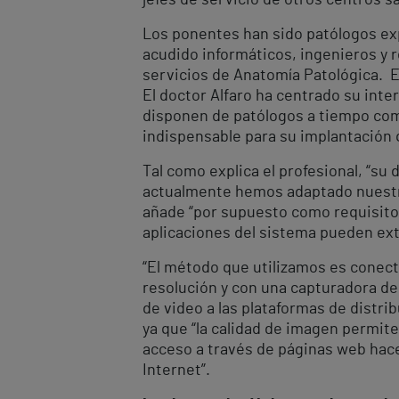
jefes de servicio de otros centros sa
Los ponentes han sido patólogos exp
acudido informáticos, ingenieros y 
servicios de Anatomía Patológica. En
El doctor Alfaro ha centrado su inte
disponen de patólogos a tiempo comp
indispensable para su implantación 
Tal como explica el profesional, “su
actualmente hemos adaptado nuestros
añade “por supuesto como requisito 
aplicaciones del sistema pueden ext
“El método que utilizamos es conect
resolución y con una capturadora de
de video a las plataformas de distri
ya que “la calidad de imagen permite
acceso a través de páginas web hace
Internet”.