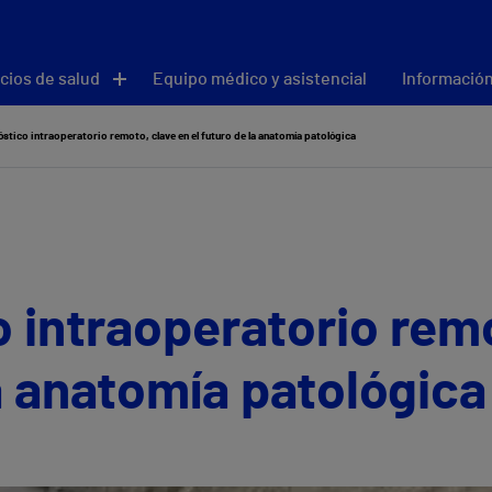
cios de salud
Equipo médico y asistencial
Información
óstico intraoperatorio remoto, clave en el futuro de la anatomía patológica
o intraoperatorio rem
la anatomía patológica