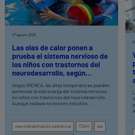
07 agosto 2026
0
Las olas de calor ponen a
prueba el sistema nervioso de
los niños con trastornos del
neurodesarrollo, según
expertos en
Según IRENEA, las altas temperaturas pueden
neurorrehabilitación
aumentar la sobrecarga del sistema nervioso
L
pediátrica de Vithas
en niños con trastornos del neurodesarrollo
'
Aunque todavía no existen estudios
p
específicos, la evidencia científica permite
a
comprender por qué el calor puede influir en la
c
atención, la regulación emocional y la
d
neurorehabilitación pediátrica
TDAH
tea
conducta
s