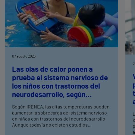
07 agosto 2026
0
Las olas de calor ponen a
prueba el sistema nervioso de
los niños con trastornos del
neurodesarrollo, según
expertos en
Según IRENEA, las altas temperaturas pueden
neurorrehabilitación
aumentar la sobrecarga del sistema nervioso
L
pediátrica de Vithas
en niños con trastornos del neurodesarrollo
'
Aunque todavía no existen estudios
p
específicos, la evidencia científica permite
a