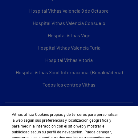
Hospital Vithas Valencia 9 de Octubre
Hospital Vithas Valencia Consuelo
Hospital Vithas Vigo
Hospital Vithas Valencia Turia
Hospital Vithas Vitoria
Hospital Vithas Xanit Internacional (Benalmádena)
Todos los centros Vithas
Sobre Vithas
Vithas utiliza Cookies propias y de terceros para personalizar
la web según sus preferencias y localización geográfica y
Quiénes somos
para medir la interacción con el sitio web y mostrarle
publicidad según su perfil de navegación. Puede denegar,
Trabajar en Vithas