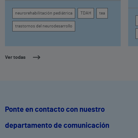
comprender por qué el calor puede influir en la
c
atención, la regulación emocional y la
d
neurorehabilitación pediátrica
TDAH
tea
conducta
s
trastornos del neurodesarrollo
Ver todas
Ponte en contacto con nuestro
departamento de comunicación