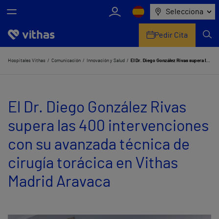
Selecciona
Pedir Cita
Nosotros
Hospitales Vithas
Comunicación
Innovación y Salud
El Dr. Diego González Rivas supera las 400 intervenciones con su avanzada técnica de cirugía torácica en Vithas Madrid Aravaca
Centros
El Dr. Diego González Rivas
Servicios de salud
supera las 400 intervenciones
Equipo médico y asistencial
con su avanzada técnica de
Información útil
cirugía torácica en Vithas
Comunicación
Madrid Aravaca