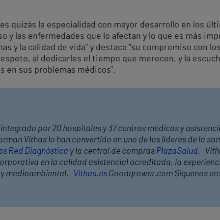
 es quizás la especialidad con mayor desarrollo en los úl
o y las enfermedades que lo afectan y lo que es más im
as y la calidad de vida" y destaca "su compromiso con lo
 respeto, al dedicarles el tiempo que merecen, y la escu
es en sus problemas médicos".
integrado por 20 hospitales y 37 centros médicos y asistencia
rman Vithas lo han convertido en uno de los líderes de la s
as Red Diagnóstica
y la central de compras
PlazaSalud
. Vit
rporativa en la calidad asistencial acreditada, la experiencia
l y medioambiental.
Vithas.es
Goodgrower.com Síguenos en