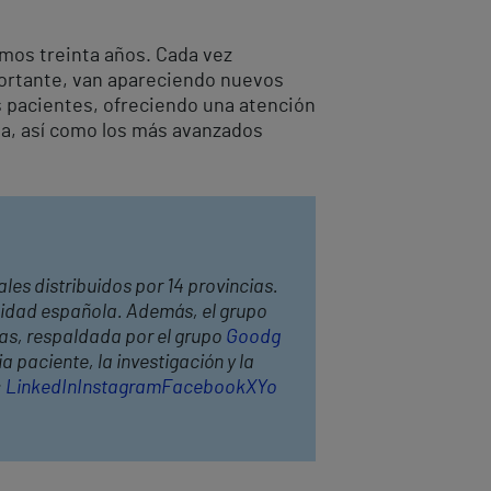
timos treinta años. Cada vez
portante, van apareciendo nuevos
s pacientes, ofreciendo una atención
cha, así como los más avanzados
les distribuidos por 14 provincias.
anidad española. Además, el grupo
has, respaldada por el grupo
Goodg
 paciente, la investigación y la
:
LinkedIn
Instagram
Facebook
X
Yo