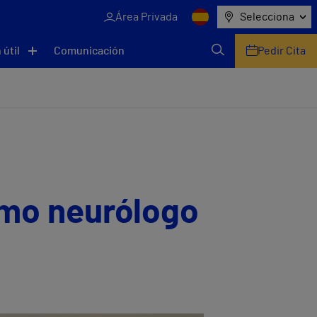
Área Privada
Selecciona
 útil
Comunicación
Pedir Cita
omo neurólogo