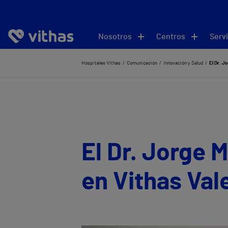
Nosotros
Centros
Servi
Hospitales Vithas
Comunicación
Innovación y Salud
El Dr. J
El Dr. Jorge 
en Vithas Val