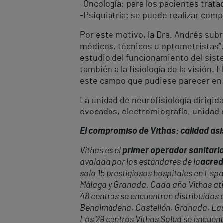
-Oncología: para los pacientes trata
-Psiquiatría: se puede realizar com
Por este motivo, la Dra. Andrés subra
médicos, técnicos u optometristas”.
estudio del funcionamiento del sist
también a la fisiología de la visión
este campo que pudiese parecer en u
La unidad de neurofisiología dirigid
evocados, electromiografía, unidad 
El compromiso de Vithas: calidad asis
Vithas es el
primer operador sanitario
avalada por los estándares de la
acred
solo 15 prestigiosos hospitales en Espa
Málaga y Granada. Cada año Vithas at
48 centros se encuentran distribuidos a
Benalmádena, Castellón, Granada, Las P
Los 29 centros Vithas Salud se encuent