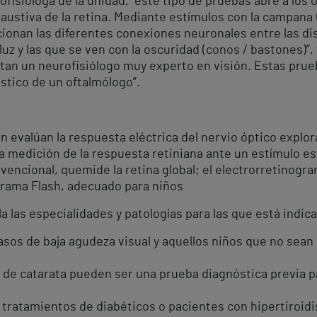
fisióloga de la unidad, “este tipo de pruebas abre a los o
haustiva de la retina. Mediante estímulos con la campan
cionan las diferentes conexiones neuronales entre las dist
luz y las que se ven con la oscuridad (conos / bastones)”
itan un neurofisiólogo muy experto en visión. Estas prue
stico de un oftalmólogo”.
 evalúan la respuesta eléctrica del nervio óptico exploran
a medición de la respuesta retiniana ante un estímulo es
encional, quemide la retina global; el electrorretinogra
ograma Flash, adecuado para niños
a las especialidades y patologías para las que está indi
casos de baja agudeza visual y aquellos niños que no sean
 de catarata pueden ser una prueba diagnóstica previa par
e tratamientos de diabéticos o pacientes con hipertiroid