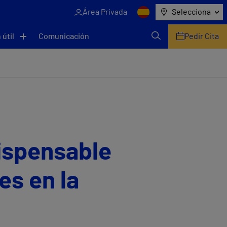
Área Privada
Selecciona
 útil
Comunicación
Pedir Cita
dispensable
es en la