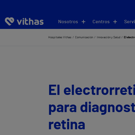
Nosotros
Centros
Servi
Hospitales Vithas
Comunicación
Innovación y Salud
El elect
El electrorre
para diagnosti
retina