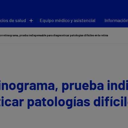
cios de salud
Equipo médico y asistencial
Información
rorretinograma, prueba indispensable para diagnosticar patologías difíciles en la retina
tinograma, prueba in
car patologías difícil