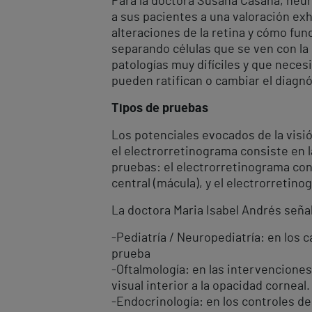
Para la doctora Susana Casaña, neuro
a sus pacientes a una valoración ex
alteraciones de la retina y cómo fun
separando células que se ven con la 
patologías muy difíciles y que neces
pueden ratifican o cambiar el diagnó
Tipos de pruebas
Los potenciales evocados de la visión
el electrorretinograma consiste en l
pruebas: el electrorretinograma conv
central (mácula), y el electrorretin
La doctora Maria Isabel Andrés señal
-Pediatría / Neuropediatría: en los 
prueba
-Oftalmología: en las intervenciones
visual interior a la opacidad corneal.
-Endocrinología: en los controles d