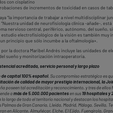
dos con cisplatino
probaciones de incrementos de toxicidad en casos de tab
ya “la importancia de trabajar a nivel multidisciplinar ju
 “Nuestra unidad de neurofisiología clínica -añade-, est
ema nervioso central, periférico, autónomo, del sueño, 
. El estudio electrofisiológico de la visión es también mu
n principio que sólo incumbe a la oftalmología».
a por la doctora Maribel Andrés incluye las unidades de e
del sueño y monitorización intraoperatoria.
tencial acreditada, servicio personal y largo plazo
 de capital 100% español
. Su compromiso estratégico es que
itación de calidad de mayor prestigio internacional, la J
ña poseen tal acreditación y reconocimiento, y tres de ellos 
iende a
más de 5.000.000 pacientes
en sus
19 hospitales y
 lo largo de todo el territorio nacional y destacan los hospita
almas de Gran Canaria, Lleida, Madrid, Málaga, Sevilla, Tene
ran en Alicante, Almuñécar, Elche, El Ejido, Fuengirola, Gr