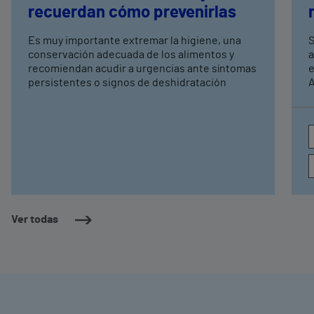
recuerdan cómo prevenirlas
Es muy importante extremar la higiene, una
S
conservación adecuada de los alimentos y
a
recomiendan acudir a urgencias ante síntomas
e
persistentes o signos de deshidratación
A
e
c
a
Ver todas