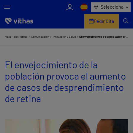
Selecciona
Pedir Cita
Nosotros
Hospitales Vithas
Comunicación
Innovación y Salud
El envejecimiento de la población provoca el aumento de casos de desprendimiento de retina
Centros
El envejecimiento de la
Servicios de salud
población provoca el aumento
Equipo médico y asistencial
de casos de desprendimiento
Información útil
de retina
Comunicación