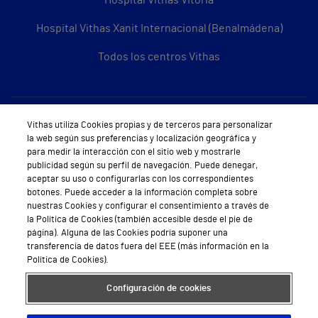
Hospital Vithas Vitoria
Hospital Vithas Xanit Internacional (Benalmádena)
Todos los centros Vithas
Sobre Vithas
Vithas utiliza Cookies propias y de terceros para personalizar
la web según sus preferencias y localización geográfica y
Quiénes somos
para medir la interacción con el sitio web y mostrarle
publicidad según su perfil de navegación. Puede denegar,
Trabajar en Vithas
aceptar su uso o configurarlas con los correspondientes
botones. Puede acceder a la información completa sobre
Teléfono Cita Médica
nuestras Cookies y configurar el consentimiento a través de
la Política de Cookies (también accesible desde el pie de
Teléfono Atención al Cliente
página). Alguna de las Cookies podría suponer una
transferencia de datos fuera del EEE (más información en la
Política de seguridad y salud en el trabajo
Política de Cookies).
Conoce a Supervita
Configuración de cookies