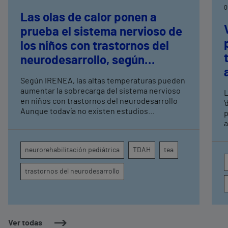
0
Las olas de calor ponen a
prueba el sistema nervioso de
los niños con trastornos del
neurodesarrollo, según
expertos en
Según IRENEA, las altas temperaturas pueden
neurorrehabilitación
aumentar la sobrecarga del sistema nervioso
L
pediátrica de Vithas
en niños con trastornos del neurodesarrollo
'
Aunque todavía no existen estudios
p
específicos, la evidencia científica permite
a
comprender por qué el calor puede influir en la
c
atención, la regulación emocional y la
d
neurorehabilitación pediátrica
TDAH
tea
conducta
s
trastornos del neurodesarrollo
Ver todas