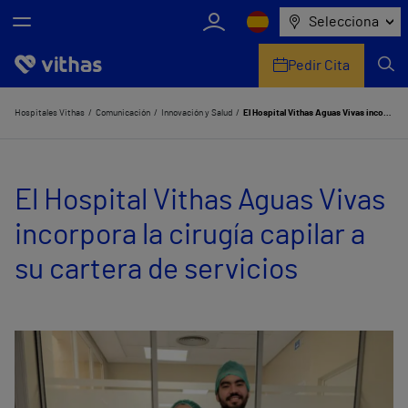
Selecciona
Pedir Cita
Nosotros
Hospitales Vithas
Comunicación
Innovación y Salud
El Hospital Vithas Aguas Vivas incorpora la cirugía capilar a su cartera de servicios
Centros
El Hospital Vithas Aguas Vivas
Servicios de salud
incorpora la cirugía capilar a
Equipo médico y asistencial
su cartera de servicios
Información útil
Comunicación