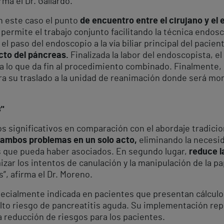
rma el Dr. Gallardo.
n este caso el punto
de encuentro entre el cirujano y el
permite el trabajo conjunto facilitando la técnica endosc
l paso del endoscopio a la vía biliar principal del pacient
ucto del páncreas.
Finalizada la labor del endoscopista, el 
ca lo que da fin al procedimiento combinado. Finalmente,
ra su traslado a la unidad de reanimación donde será mon
s
"
s significativos en comparación con el abordaje tradicion
 ambos problemas en un solo acto,
eliminando la necesi
s que pueda haber asociados. En segundo lugar,
reduce l
izar los intentos de canulación y la manipulación de la p
s”, afirma el Dr. Moreno.
ialmente indicada en pacientes que presentan cálculos en
alto riesgo de pancreatitis aguda. Su implementación rep
 la reducción de riesgos para los pacientes.