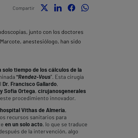
Compartir
endoscopias, junto con los doctores
s Marcote, anestesiólogo, han sido
solo tiempo de los cálculos de la
ominada
"
Rendez-Vous
". Esta cirugía
el
Dr. Francisco Gallardo
,
y Sofía Ortega
,
cirujanos
generales
e este procedimiento innovador.
hospital Vithas de Almería
,
 los recursos sanitarios para
nte
en un solo acto
, lo que se traduce
 después de la intervención, algo