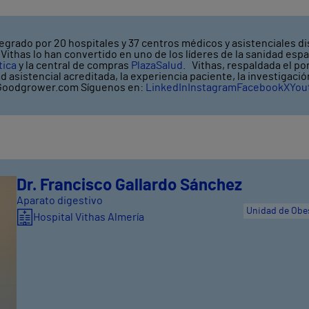
egrado por 20 hospitales y 37 centros médicos y asistenciales di
ithas lo han convertido en uno de los líderes de la sanidad espa
tica
y la central de compras
PlazaSalud
. Vithas, respaldada el po
ad asistencial acreditada, la experiencia paciente, la investigaci
oodgrower.com Síguenos en:
LinkedIn
Instagram
Facebook
X
You
Dr. Francisco Gallardo Sánchez
Aparato digestivo
Unidad de Obe
Hospital Vithas Almería