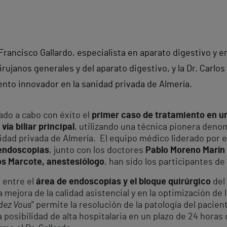
 Francisco Gallardo, especialista en aparato digestivo y 
irujanos generales y del aparato digestivo, y la Dr. Carlo
ento innovador en la sanidad privada de Almería.
ado a cabo con éxito el
primer caso de tratamiento en un 
vía biliar principal
, utilizando una técnica pionera den
nidad privada de Almería. El equipo médico liderado por 
endoscopias
, junto con los doctores
Pablo Moreno Marín 
rlos Marcote, anestesiólogo
, han sido los participantes d
 entre el
área de endoscopias y el bloque quirúrgico
del
a mejora de la calidad asistencial y en la optimización de
dez Vous
" permite la resolución de la patología del pacie
a posibilidad de alta hospitalaria en un plazo de 24 horas