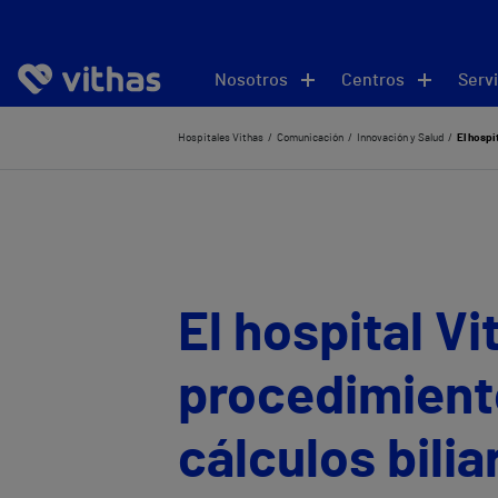
Nosotros
Centros
Servi
Hospitales Vithas
Comunicación
Innovación y Salud
El hospi
El hospital Vi
procedimiento
cálculos bilia