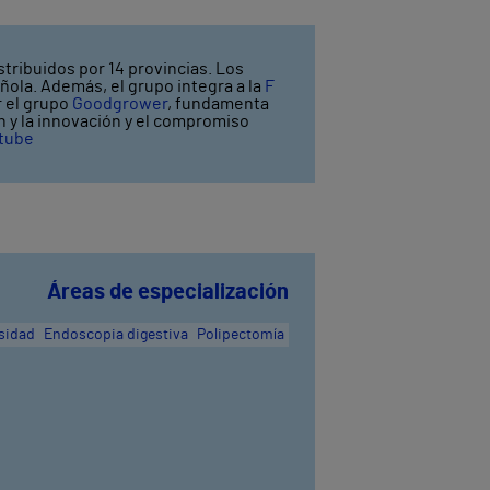
stribuidos por 14 provincias. Los
ñola. Además, el grupo integra a la
F
r el grupo
Goodgrower
, fundamenta
ón y la innovación y el compromiso
tube
Áreas de especialización
sidad
Endoscopia digestiva
Polipectomía