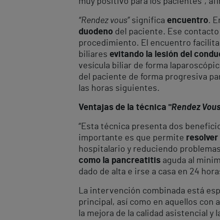
muy positivo para los pacientes”, afi
“Rendez vous”
significa
encuentro
. E
duodeno
del paciente. Ese contacto 
procedimiento. El encuentro facilita e
biliares
evitando la lesión del cond
vesícula biliar de forma laparoscópi
del paciente de forma progresiva pa
las horas siguientes.
Ventajas de la técnica "
Rendez Vou
“Esta técnica presenta dos beneficio
importante es que permite
resolver
hospitalario y reduciendo problema
como la pancreatitis
aguda al minim
dado de alta e irse a casa en 24 hora
La intervención combinada está espec
principal, así como en aquellos con 
la mejora de la calidad asistencial y