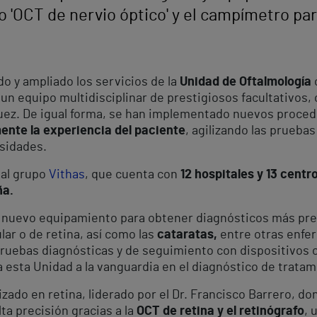
 'OCT de nervio óptico' y el campímetro para
o y ampliado los servicios de la
Unidad de Oftalmología
un equipo multidisciplinar de prestigiosos facultativos,
guez. De igual forma, se han implementado nuevos proced
nte la experiencia del paciente
, agilizando las pruebas
esidades.
 al grupo
Vithas
, que cuenta con
12 hospitales y 13 cent
ña.
n nuevo equipamiento para obtener diagnósticos más pre
ular o de retina, así como las
cataratas,
entre otras enfer
ruebas diagnósticas y de seguimiento con dispositivos
 esta Unidad a la vanguardia en el diagnóstico de tratam
izado en retina, liderado por el Dr. Francisco Barrero, do
ta precisión gracias a la
OCT de retina y el retinógrafo
, 