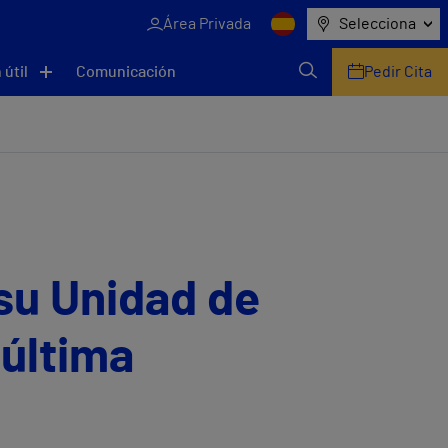
Área Privada
Selecciona
 útil
Comunicación
Pedir Cita
 su Unidad de
 última