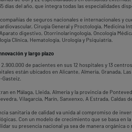
365 días del año, que integra todas las especialidades disp
s compañías de seguros nacionales e internacionales y cu
cardiovascular, Cirugía General y Proctología, Medicina I
 Aparato digestivo, Otorrinolaringología, Oncología Médic
ogía Clínica, Hematología, Urología y Psiquiatría.
nnovación y largo plazo
2.900.000 de pacientes en sus 12 hospitales y 13 centro
tales están ubicados en Alicante, Almería, Granada, Las
a-Gasteiz.
ran en Málaga, Lleida, Almería y la provincia de Ponteve
vedra, Vilagarcía, Marín, Sanxenxo, A Estrada, Caldas de
ncia sanitaria de calidad va unida al compromiso de inv
ógicas. Con un modelo de crecimiento que se basa en la d
olidar su presencia nacional ya sea de manera orgánica o