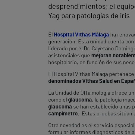
desprendimientos; el equipo
Yag para patologías de iris
El
Hospital Vithas Málaga
ha renovad
generación. Esta unidad cuenta con 
liderado por el Dr. Cayetano Domin
asistenciales que
mejoran notableme
hospitalario, en función de sus nec
El Hospital Vithas Málaga pertenece
denominados Vithas Salud en Espa
La Unidad de Oftalmología ofrece u
como el
glaucoma
, la patología mac
glaucoma
se han establecido unas p
campímetro.
Estas pruebas sitúan a
Otra novedad es el servicio especial
formular informes diagnósticos de al