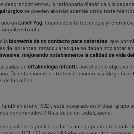
os desprendimientos, la retinopatía diabética o la degen
quirúrgico
se pueden abordar además otros tratamientos
orado un
Láser Yag
, equipo de alta tecnología y referenci
or ángulo estrecho.
e la
biometría de no contacto para cataratas
, que permi
cas de las lentes intraoculares que se deben implantar e
invasiva, mejorando notablemente la calidad de vida del
ializadas en
oftalmología infantil,
con el doble objetivo d
ana. De esta manera se tratan de manera rápida y eficaz 
s de los niños.
e fundó en el año 1962 y está integrado en Vithas, grupo s
ados denominados Vithas Salud en toda España.
 sus pacientes y colaboradores un equipamiento sanitari
7 camas de UCI y 22 especialidades en consultas externas