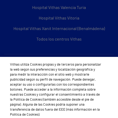
Hospital Vithas Valencia Turia
Hospital Vithas Vitoria
Hospital Vithas Xanit Internacional (Benalmádena)
Todos los centros Vithas
Sobre Vithas
Vithas utiliza Cookies propias y de terceros para personalizar
la web según sus preferencias y localización geográfica y
Quiénes somos
para medir la interacción con el sitio web y mostrarle
publicidad según su perfil de navegación. Puede denegar,
Trabajar en Vithas
aceptar su uso o configurarlas con los correspondientes
botones. Puede acceder a la información completa sobre
Teléfono Cita Médica
nuestras Cookies y configurar el consentimiento a través de
la Política de Cookies (también accesible desde el pie de
Teléfono Atención al Cliente
página). Alguna de las Cookies podría suponer una
transferencia de datos fuera del EEE (más información en la
Política de seguridad y salud en el trabajo
Política de Cookies).