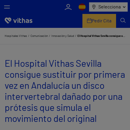
Selecciona
Pedir Cita
Nosotros
Hospitales Vithas
Comunicación
Innovación y Salud
El Hospital Vithas Sevilla consigue sustituir por primera vez en Andalucía un disco intervertebral dañado por una prótesis que simula el movimiento del original
Centros
El Hospital Vithas Sevilla
Servicios de salud
consigue sustituir por primera
Equipo médico y asistencial
vez en Andalucía un disco
Información útil
intervertebral dañado por una
Comunicación
prótesis que simula el
movimiento del original