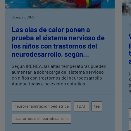
07 agosto 2026
0
Las olas de calor ponen a
prueba el sistema nervioso de
los niños con trastornos del
neurodesarrollo, según
expertos en
Según IRENEA, las altas temperaturas pueden
neurorrehabilitación
aumentar la sobrecarga del sistema nervioso
L
pediátrica de Vithas
en niños con trastornos del neurodesarrollo
'
Aunque todavía no existen estudios
p
específicos, la evidencia científica permite
a
comprender por qué el calor puede influir en la
c
atención, la regulación emocional y la
d
neurorehabilitación pediátrica
TDAH
tea
conducta
s
trastornos del neurodesarrollo