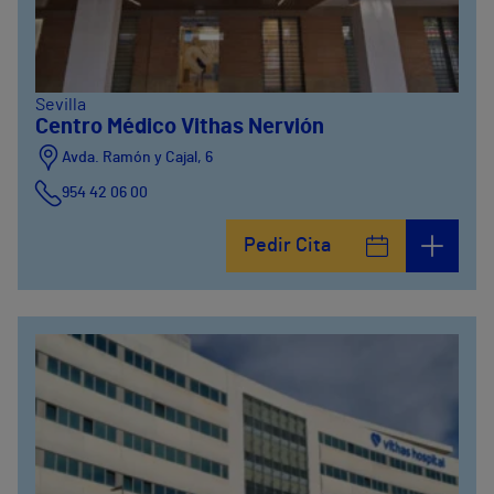
Sevilla
Centro Médico Vithas Nervión
Avda. Ramón y Cajal, 6
954 42 06 00
Pedir Cita