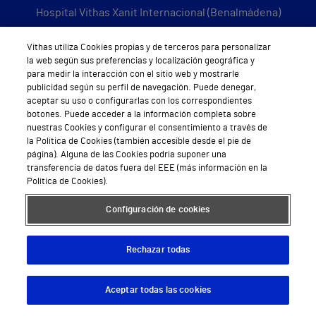
Hospital Vithas Xanit Internacional (Benalmádena)
Todos los centros Vithas
Vithas utiliza Cookies propias y de terceros para personalizar
la web según sus preferencias y localización geográfica y
para medir la interacción con el sitio web y mostrarle
publicidad según su perfil de navegación. Puede denegar,
aceptar su uso o configurarlas con los correspondientes
Sobre Vithas
botones. Puede acceder a la información completa sobre
nuestras Cookies y configurar el consentimiento a través de
Quiénes somos
la Política de Cookies (también accesible desde el pie de
página). Alguna de las Cookies podría suponer una
Trabajar en Vithas
transferencia de datos fuera del EEE (más información en la
Política de Cookies).
Teléfono Cita Médica
Configuración de cookies
Teléfono Atención al Cliente
Política de seguridad y salud en el trabajo
Rechazar todas
Conoce a Supervita
Aceptar todas las cookies
Descargar App
Pedir cita