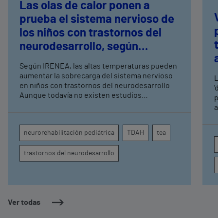
Las olas de calor ponen a
prueba el sistema nervioso de
los niños con trastornos del
neurodesarrollo, según
expertos en
Según IRENEA, las altas temperaturas pueden
neurorrehabilitación
aumentar la sobrecarga del sistema nervioso
L
pediátrica de Vithas
en niños con trastornos del neurodesarrollo
'
Aunque todavía no existen estudios
p
específicos, la evidencia científica permite
a
comprender por qué el calor puede influir en la
c
atención, la regulación emocional y la
d
neurorehabilitación pediátrica
TDAH
tea
conducta
s
trastornos del neurodesarrollo
Ver todas