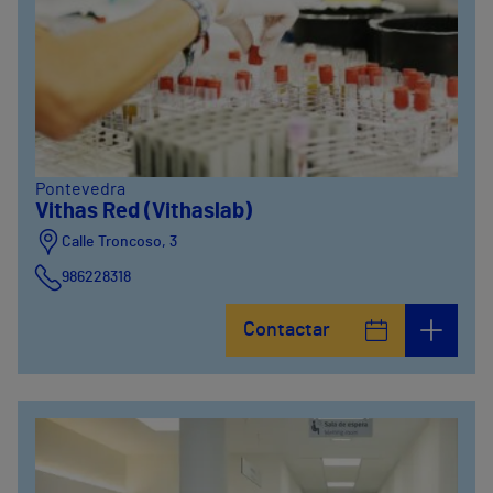
Pontevedra
Vithas Red (Vithaslab)
Calle Troncoso, 3
986228318
Avenida de Vigo, 5
Contactar
986841100
Calle Alfredo Vicenti, 42
981067066