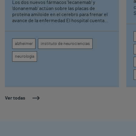
a
Los dos nuevos fármacos 'lecanemab' y
c
'donanemab' actúan sobre las placas de
S
proteína amiloide en el cerebro para frenar el
avance de la enfermedad El hospital cuenta
con cuatro neurólogos y tecnología de
diagnóstico por imagen para el exhaustivo
seguimiento clínico de cada paciente
alzheimer
instituto de neurociencias
neurología
Ver todas