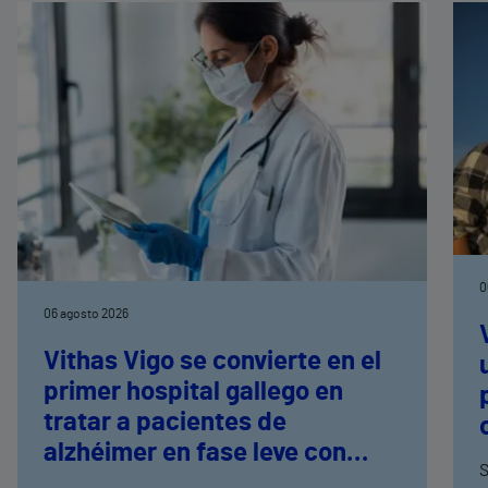
0
06 agosto 2026
Vithas Vigo se convierte en el
primer hospital gallego en
tratar a pacientes de
alzhéimer en fase leve con
S
terapias antiamiloide