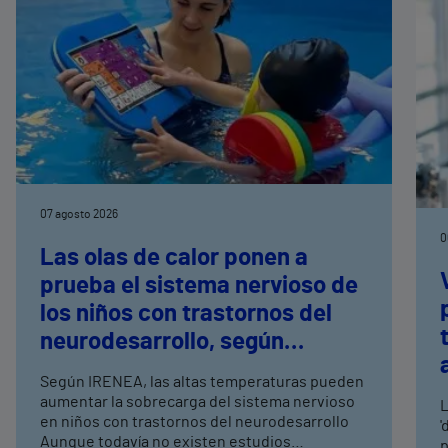
07 agosto 2026
0
Las olas de calor ponen a
prueba el sistema nervioso de
los niños con trastornos del
neurodesarrollo, según
expertos en
Según IRENEA, las altas temperaturas pueden
neurorrehabilitación
aumentar la sobrecarga del sistema nervioso
L
pediátrica de Vithas
en niños con trastornos del neurodesarrollo
'
Aunque todavía no existen estudios
p