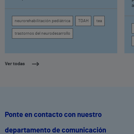
específicos, la evidencia científica permite
a
comprender por qué el calor puede influir en la
c
atención, la regulación emocional y la
d
neurorehabilitación pediátrica
TDAH
tea
conducta
s
trastornos del neurodesarrollo
Ver todas
Ponte en contacto con nuestro
departamento de comunicación