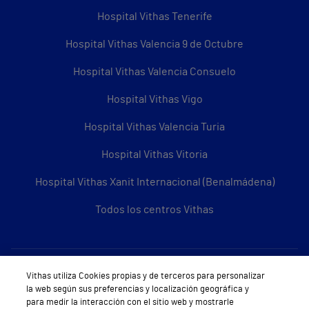
Hospital Vithas Tenerife
Hospital Vithas Valencia 9 de Octubre
Hospital Vithas Valencia Consuelo
Hospital Vithas Vigo
Hospital Vithas Valencia Turia
Hospital Vithas Vitoria
Hospital Vithas Xanit Internacional (Benalmádena)
Todos los centros Vithas
Sobre Vithas
Vithas utiliza Cookies propias y de terceros para personalizar
la web según sus preferencias y localización geográfica y
Quiénes somos
para medir la interacción con el sitio web y mostrarle