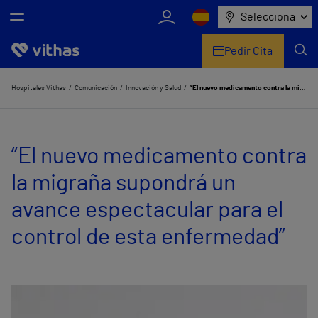
Selecciona
Pedir Cita
Nosotros
Hospitales Vithas
Comunicación
Innovación y Salud
“El nuevo medicamento contra la migraña supondrá un avance espectacular para el control de esta enfermedad”
Centros
“El nuevo medicamento contra
Servicios de salud
la migraña supondrá un
Equipo médico y asistencial
avance espectacular para el
Información útil
control de esta enfermedad”
Comunicación