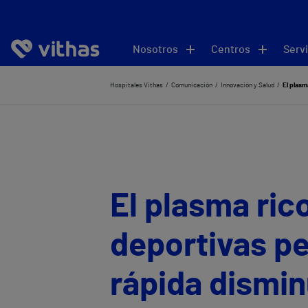
Nosotros
Centros
Servi
Hospitales Vithas
Comunicación
Innovación y Salud
El plasm
El plasma ric
deportivas p
rápida dismin