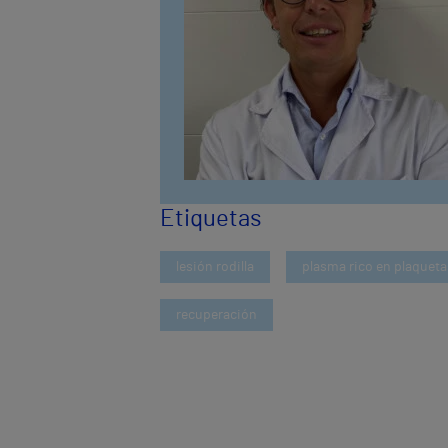
Etiquetas
lesión rodilla
plasma rico en plaqueta
recuperación