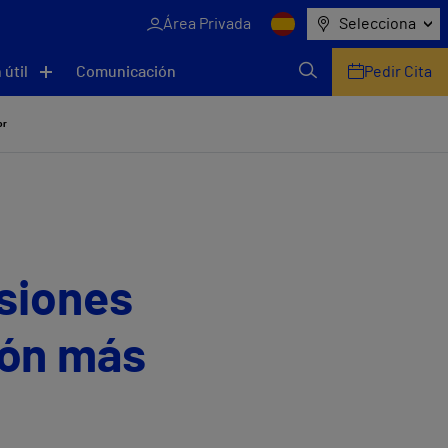
Área Privada
Selecciona
 útil
Comunicación
Pedir Cita
or
esiones
ión más