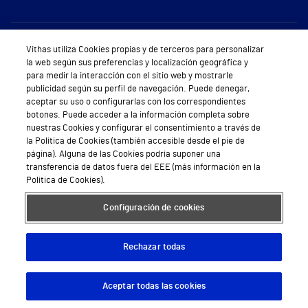
Sobre Vithas
Vithas utiliza Cookies propias y de terceros para personalizar
la web según sus preferencias y localización geográfica y
Quiénes somos
para medir la interacción con el sitio web y mostrarle
publicidad según su perfil de navegación. Puede denegar,
Trabajar en Vithas
aceptar su uso o configurarlas con los correspondientes
botones. Puede acceder a la información completa sobre
Teléfono Cita Médica
nuestras Cookies y configurar el consentimiento a través de
la Política de Cookies (también accesible desde el pie de
Teléfono Atención al Cliente
página). Alguna de las Cookies podría suponer una
transferencia de datos fuera del EEE (más información en la
Política de seguridad y salud en el trabajo
Política de Cookies).
Conoce a Supervita
Configuración de cookies
Rechazar todas
Aviso Legal
Política de cookies
Política de privacidad
Mapa web
Protección de datos
Aceptar todas las cookies
Descargar App
Pedir cita
© 2026 Vithas. Todos los derechos reservados.