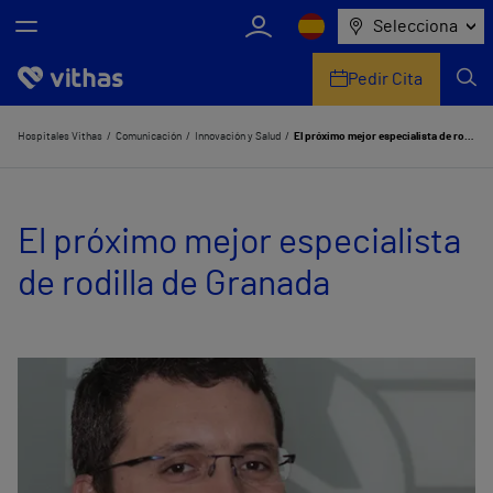
Selecciona
Pedir Cita
Nosotros
Hospitales Vithas
Comunicación
Innovación y Salud
El próximo mejor especialista de rodilla de Granada
Centros
El próximo mejor especialista
Servicios de salud
de rodilla de Granada
Equipo médico y asistencial
Información útil
Comunicación