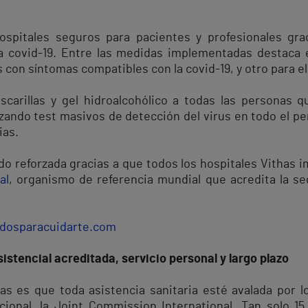
ospitales seguros para pacientes y profesionales grac
a covid-19. Entre las medidas implementadas destaca 
 con síntomas compatibles con la covid-19, y otro para el
arillas y gel hidroalcohólico a todas las personas q
zando test masivos de detección del virus en todo el pe
ias.
o reforzada gracias a que todos los hospitales Vithas i
al
, organismo de referencia mundial que acredita la se
dosparacuidarte.com
istencial acreditada, servicio personal y largo plazo
s es que toda asistencia sanitaria esté avalada por l
cional, la Joint Commission International. Tan solo 1