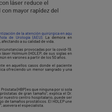
con láser reduce el
l con mayor rapidez del
ntización de la atención quirúrgica en aqu
ola de Urología (AEU)
. La demora en
afectando a su calidad de vida.
circunstancias provocadas por la covid-19.
n láser Holmium (HOLEP, de sus siglas en
mún en varones a partir de los 50 años.
nte en aquellos casos donde el paciente
ática ofreciendo un menor sangrado y una
 Próstata (HBP) es que ninguna por si sola
próstatas de gran tamaño”, explica el Dr.
or nuestro centro hospitalario, puede ser
ango de tamaños prostáticos. El HOLEP une
”, asevera el especialista.