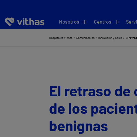
Nosotros
Centros
Servi
Hospitales Vithas
Comunicación
Innovación y Salud
El retra
El retraso de 
de los pacien
benignas