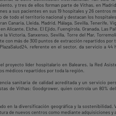
iento, y tres de ellos forman parte de Vithas, en Madri
nes a sus pacientes en sus 19 hospitales y 26 centros m
o de todo el territorio nacional y destacan los hospital
an Canaria, Lleida, Madrid, Málaga, Sevilla, Tenerife, Vig
n Alicante, Elche, El Ejido, Fuengirola, Granada, Las Pa
 la Victoria, Sanxenxo, Sevilla, Torre del Mar, Torremoli
te con más de 300 puntos de extracción repartidos por t
PlazaSalud24, referente en el sector, da servicio a 44 
l proyecto líder hospitalario en Baleares, la Red Asist
ros médicos repartidos por toda la región.
ncia sanitaria de calidad acreditada y un servicio per
istas de Vithas: Goodgrower, quien controla un 80% del 
 en la diversificación geográfica y la sostenibilidad,
ertura de nuevos centros como mediante adquisiciones y 