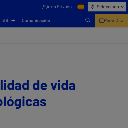
Área Privada
Selecciona
 útil
Comunicación
Pedir Cita
alidad de vida
ológicas