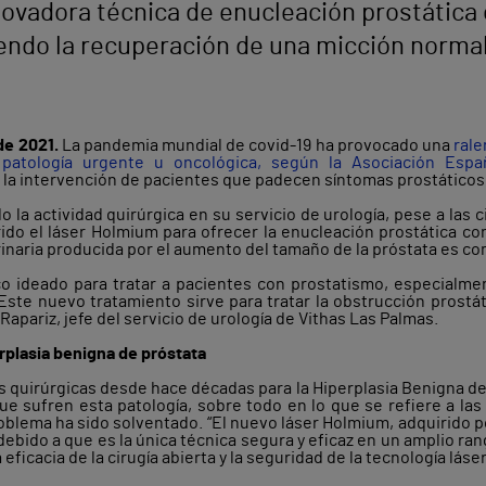
ovadora técnica de enucleación prostática 
iendo la recuperación de una micción norma
de 2021.
La pandemia mundial de covid-19 ha provocado una
rale
atología urgente u oncológica, según la Asociación Españ
la intervención de pacientes que padecen síntomas prostáticos, 
o la actividad quirúrgica en su servicio de urología, pese a las 
rido el láser Holmium para ofrecer la enucleación prostática co
rinaria producida por el aumento del tamaño de la próstata es co
 ideado para tratar a pacientes con prostatismo, especialme
Este nuevo tratamiento sirve para tratar la obstrucción prost
Rapariz, jefe del servicio de urología de Vithas Las Palmas.
rplasia benigna de próstata
s quirúrgicas desde hace décadas para la Hiperplasia Benigna de
ue sufren esta patología, sobre todo en lo que se refiere a las 
roblema ha sido solventado. “El nuevo láser Holmium, adquirido p
 debido a que es la única técnica segura y eficaz en un amplio r
eficacia de la cirugía abierta y la seguridad de la tecnología láser