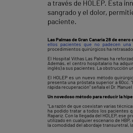
a través de HOLEP. Esta inn
sangrado y el dolor, permit
paciente.
Las Palmas de Gran Canaria 28 de enero 
ellos pacientes que no padecen una p
procedimientos quirúrgicos ha retrasado 
El Hospital Vithas Las Palmas ha reforzad
Además, el centro hospitalario ha adqui
inglés) a sus pacientes. La obstrucción u
El HOLEP es un nuevo método quirúrgico
presenta una próstata superior a 60cc.
“
rápida recuperación” señala el Dr. Manuel 
Un novedoso método para reducir la hipe
"La razón de que coexistan varias técnica
ha podido tratar a todos los pacientes q
Rapariz. Con la llegada del HOLEP, ese p
utilizado en cualquier escenario de HBP,
la comodidad del abordaje transuretral, la 