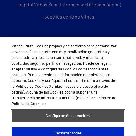
Hospital Vithas Xanit Internacional (Benalmádena)
Todos los centros Vithas
Sobre Vithas
Vithas utiliza Cookies propias y de terceros para personalizar
la web según sus preferencias y localización geográfica y
Quiénes somos
para medir la interacción con el sitio web y mostrarle
publicidad según su perfil de navegación. Puede denegar,
Trabajar en Vithas
aceptar su uso o configurarlas con los correspondientes
botones. Puede acceder a la información completa sobre
Teléfono Cita Médica
nuestras Cookies y configurar el consentimiento a través de
la Política de Cookies (también accesible desde el pie de
Teléfono Atención al Cliente
página). Alguna de las Cookies podría suponer una
transferencia de datos fuera del EEE (más información en la
Política de seguridad y salud en el trabajo
Política de Cookies).
Conoce a Supervita
Configuración de cookies
Rechazar todas