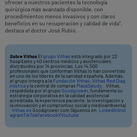
ofrecer a nuestros pacientes la tecnología
quirúrgica más avanzada disponible, con
procedimientos menos invasivos y con claros
beneficios en su recuperación y calidad de vida”,
destaca el doctor José Rubio.
Sobre Vithas
El
grupo Vithas
está integrado por 22
hospitales y 40 centros médicos y asistenciales
distribuidos por 14 provincias. Los 14.500
profesionales que conforman Vithas lo han convertido
en uno de los líderes de la sanidad española. Además,
el grupo integra a la
Fundación Vithas
,
Vithas Red Diag
nóstica
y la central de compras
PlazaSalud
+
. Vithas,
respaldada por el grupo
Goodgrower
, fundamenta su
estrategia corporativa en la calidad asistencial
acreditada, la experiencia paciente, la investigación y
la innovación y el compromiso social y medioambiental.
Vithas.es
Goodgrower.com Síguenos en:
LinkedIn
Inst
agram
TikTok
Facebook
X
Youtube