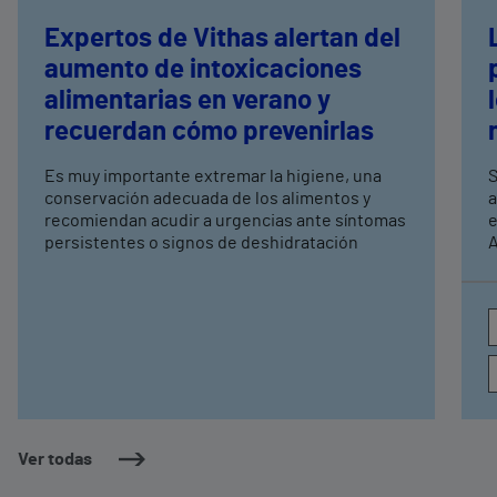
Expertos de Vithas alertan del
aumento de intoxicaciones
alimentarias en verano y
recuerdan cómo prevenirlas
Es muy importante extremar la higiene, una
S
conservación adecuada de los alimentos y
a
recomiendan acudir a urgencias ante síntomas
e
persistentes o signos de deshidratación
A
e
c
a
Ver todas