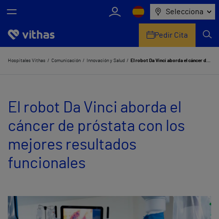
Selecciona
Pedir Cita
Nosotros
Hospitales Vithas
Comunicación
Innovación y Salud
El robot Da Vinci aborda el cáncer de próstata con los mejores resultados funcionales
Centros
El robot Da Vinci aborda el
Servicios de salud
cáncer de próstata con los
Equipo médico y asistencial
mejores resultados
Información útil
funcionales
Comunicación