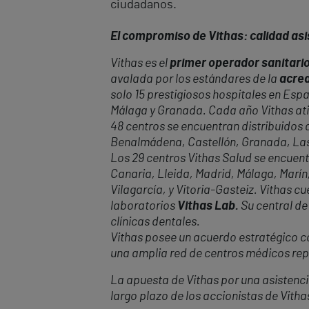
ciudadanos.
El compromiso de Vithas: calidad asis
Vithas es el
primer operador sanitario
avalada por los estándares de la
acred
solo 15 prestigiosos hospitales en Espa
Málaga y Granada. Cada año Vithas at
48 centros se encuentran distribuidos a
Benalmádena, Castellón, Granada, Las P
Los 29 centros Vithas Salud se encuent
Canaria, Lleida, Madrid, Málaga, Marín,
Vilagarcía, y Vitoria-Gasteiz. Vithas 
laboratorios
Vithas Lab.
Su central de
clínicas dentales.
Vithas posee un acuerdo estratégico con
una amplia red de centros médicos repa
La apuesta de Vithas por una asistencia
largo plazo de los accionistas de Vitha