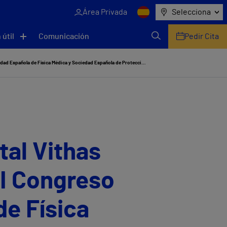
Área Privada
Selecciona
 útil
Comunicación
Pedir Cita
El servicio de Radiofísica del Hospital Vithas Valencia Consuelo participa en el VI Congreso Conjunto de la Sociedad Española de Física Médica y Sociedad Española de Protección Radiológica
tal Vithas
VI Congreso
de Física