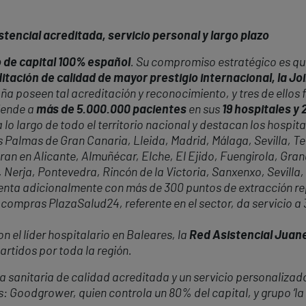
tencial acreditada, servicio personal y largo plazo
 de capital 100% español
. Su compromiso estratégico es que
itación de calidad de mayor prestigio internacional, la J
ña poseen tal acreditación y reconocimiento, y tres de ellos 
iende a
más de 5.000.000 pacientes
en sus
19 hospitales y
 lo largo de todo el territorio nacional y destacan los hospita
almas de Gran Canaria, Lleida, Madrid, Málaga, Sevilla, Tene
ran en Alicante, Almuñécar, Elche, El Ejido, Fuengirola, Gr
 Nerja, Pontevedra, Rincón de la Victoria, Sanxenxo, Sevilla,
cuenta adicionalmente con más de 300 puntos de extracción r
 compras PlazaSalud24, referente en el sector, da servicio a
 el líder hospitalario en Baleares, la
Red Asistencial Juan
rtidos por toda la región.
 sanitaria de calidad acreditada y un servicio personalizado
s: Goodgrower, quien controla un 80% del capital, y grupo ‘la