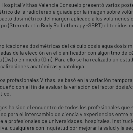
l Hospital Vithas Valencia Consuelo presentó varios post
trico de la radioterapia guiada por la imagen sobre volú
impacto dosimétrico del margen aplicado a los volúmenes 
rpo (Stereotactic Body Radiotherapy -SBRT) obtenidos 
mplicaciones dosimétricas del cálculo dosis agua dosis m
adas de la elección en el planificador con algoritmo de 
a (Dw) o en medio (Dm). Para ello se ha realizado un est
ocalizaciones anatómicas y patología.
os profesionales Vithas, se basó en la variación temporal
ueño con el fin de evaluar la variación del factor dosis
tico.
gos ha sido el encuentro de todos los profesionales que se
neo para el intercambio de ciencia y experiencias entre 
e a profesionales de universidades, hospitales, instituc
va, cualquiera con inquietud por mejorar la salud y la se