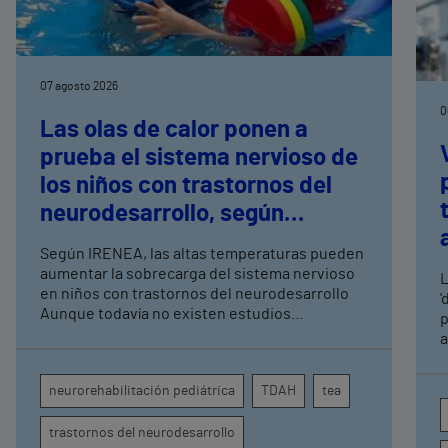
07 agosto 2026
0
Las olas de calor ponen a
prueba el sistema nervioso de
los niños con trastornos del
neurodesarrollo, según
expertos en
Según IRENEA, las altas temperaturas pueden
neurorrehabilitación
aumentar la sobrecarga del sistema nervioso
L
pediátrica de Vithas
en niños con trastornos del neurodesarrollo
'
Aunque todavía no existen estudios
p
específicos, la evidencia científica permite
a
comprender por qué el calor puede influir en la
c
atención, la regulación emocional y la
d
neurorehabilitación pediátrica
TDAH
tea
conducta
s
trastornos del neurodesarrollo