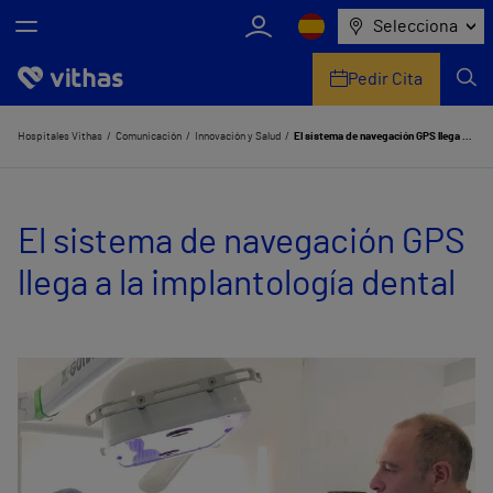
Selecciona
Pedir Cita
Nosotros
Hospitales Vithas
Comunicación
Innovación y Salud
El sistema de navegación GPS llega a la implantología dental
Centros
El sistema de navegación GPS
Servicios de salud
llega a la implantología dental
Equipo médico y asistencial
Información útil
Comunicación