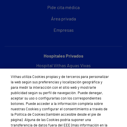
Pide cita médica
Área privada
Empresas
Hospitales Privados
Hospital Vithas Aguas Vivas
Hospital Vithas Alicante
Vithas utiliza Cookies propias y de terceros para personalizar
la web según sus preferencias y localización geográfica y
para medir la interacción con el sitio web y mostrarle
Hospital Vithas Almería
publicidad según su perfil de navegación. Puede denegar,
aceptar su uso o configurarlas con los correspondientes
Hospital Vithas Barcelona
botones. Puede acceder a la información completa sobre
nuestras Cookies y configurar el consentimiento a través de
Hospital Vithas Castellón
la Política de Cookies (también accesible desde el pie de
página). Alguna de las Cookies podría suponer una
Hospital Vithas Granada
transferencia de datos fuera del EEE (más información en la