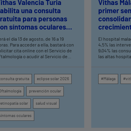
ithas Valencia Turia
Vithas Mál
abilita una consulta
primer se
ratuita para personas
consolida
on síntomas oculares
crecimient
ras el eclipse solar
consultas 
rá el día 13 de agosto, de 16 a 19
El hospital mal
altas hosp
oras. Para acceder a ella, bastará con
4,5% las interv
licitar cita online con el Servicio de
9,04% las consu
ftalmología o acudir al Servicio de
las altas hospit
rgencias del centro hospitalario
mismo periodo 
su crecimiento a
centros médicos
consulta gratuita
eclipse solar 2026
#Málaga
#vit
provincia dispa
intervenciones 
Oftalmología
prevención ocular
ambulatorias y 
externas, con u
unidades como o
retinopatía solar
salud visual
digestivo, derma
general.
síntomas oculares