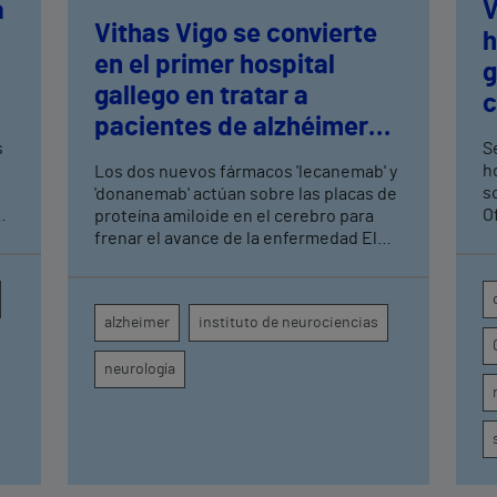
a
V
Vithas Vigo se convierte
h
en el primer hospital
n
g
gallego en tratar a
c
pacientes de alzhéimer
t
s
Se
en fase leve con terapias
h
Los dos nuevos fármacos 'lecanemab' y
antiamiloide
so
'donanemab' actúan sobre las placas de
O
proteína amiloide en el cerebro para
U
frenar el avance de la enfermedad El
hospital cuenta con cuatro neurólogos
y tecnología de diagnóstico por imagen
para el exhaustivo seguimiento clínico
alzheimer
instituto de neurociencias
de cada paciente
neurología