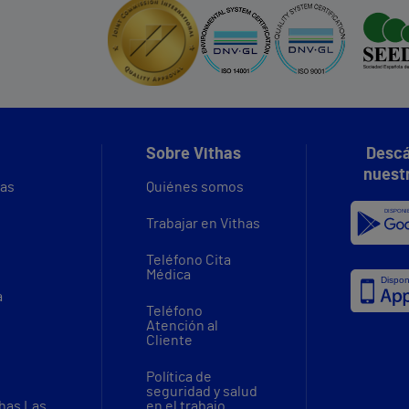
Sobre Vithas
Descá
nuest
vas
Quiénes somos
Trabajar en Vithas
Teléfono Cita
Médica
a
Teléfono
Atención al
Cliente
Política de
seguridad y salud
thas Las
en el trabajo