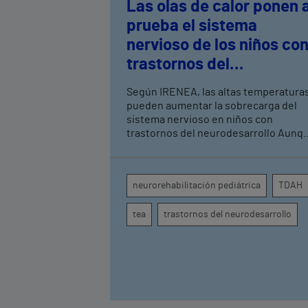
Las olas de calor ponen 
prueba el sistema
nervioso de los niños co
trastornos del
neurodesarrollo, según
Según IRENEA, las altas temperatura
expertos en
pueden aumentar la sobrecarga del
neurorrehabilitación
sistema nervioso en niños con
trastornos del neurodesarrollo Aunque
pediátrica de Vithas
todavía no existen estudios
específicos, la evidencia científica
permite comprender por qué el calor
neurorehabilitación pediátrica
TDAH
puede influir en la atención, la
regulación emocional y la conducta
tea
trastornos del neurodesarrollo