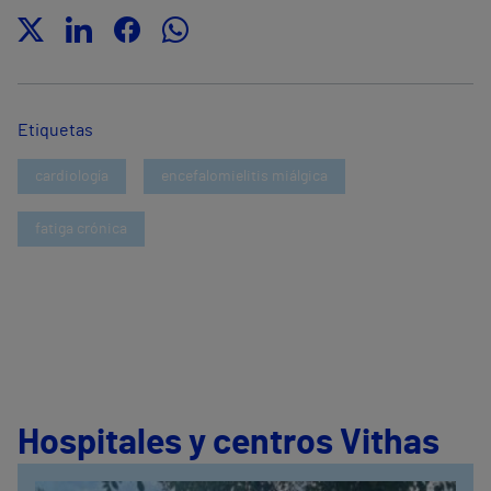
Etiquetas
cardiología
encefalomielitis miálgica
fatiga crónica
Hospitales y centros Vithas