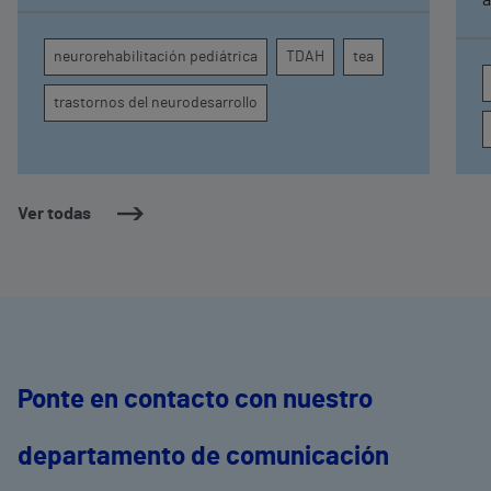
comprender por qué el calor puede influir en la
c
atención, la regulación emocional y la
d
neurorehabilitación pediátrica
TDAH
tea
conducta
s
trastornos del neurodesarrollo
Ver todas
Ponte en contacto con nuestro
departamento de comunicación