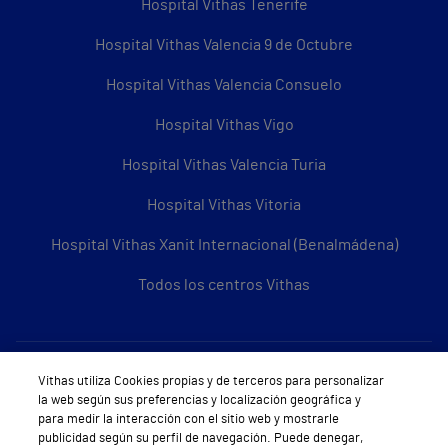
Hospital Vithas Tenerife
Hospital Vithas Valencia 9 de Octubre
Hospital Vithas Valencia Consuelo
Hospital Vithas Vigo
Hospital Vithas Valencia Turia
Hospital Vithas Vitoria
Hospital Vithas Xanit Internacional (Benalmádena)
Todos los centros Vithas
Sobre Vithas
Vithas utiliza Cookies propias y de terceros para personalizar
la web según sus preferencias y localización geográfica y
Quiénes somos
para medir la interacción con el sitio web y mostrarle
publicidad según su perfil de navegación. Puede denegar,