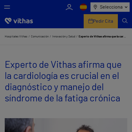
Selecciona
Pedir Cita
Nosotros
Hospitales Vithas
Comunicación
Innovación y Salud
Experto de Vithas afirma que la cardiología es crucial en el diagnóstico y manejo del síndrome de la fatiga crónica
Centros
Experto de Vithas afirma que
Servicios de salud
la cardiología es crucial en el
Equipo médico y asistencial
diagnóstico y manejo del
Información útil
síndrome de la fatiga crónica
Comunicación