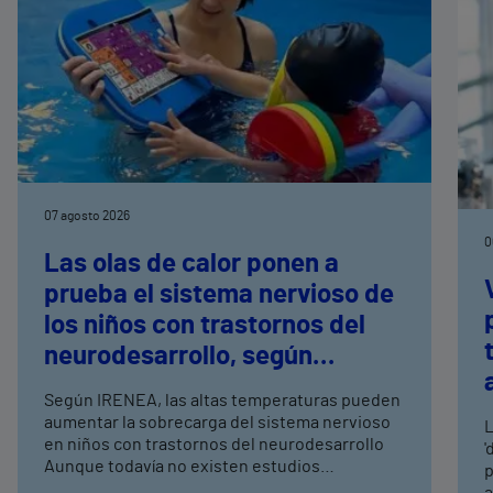
07 agosto 2026
0
Las olas de calor ponen a
prueba el sistema nervioso de
los niños con trastornos del
neurodesarrollo, según
expertos en
Según IRENEA, las altas temperaturas pueden
neurorrehabilitación
aumentar la sobrecarga del sistema nervioso
L
pediátrica de Vithas
en niños con trastornos del neurodesarrollo
'
Aunque todavía no existen estudios
p
específicos, la evidencia científica permite
a