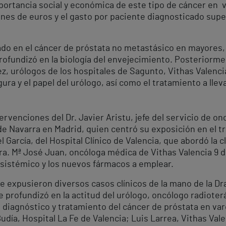
portancia social y económica de este tipo de cáncer en 
nes de euros y el gasto por paciente diagnosticado super
ado en el cáncer de próstata no metastásico en mayores, 
rofundizó en la biología del envejecimiento. Posteriorme
, urólogos de los hospitales de Sagunto, Vithas Valencia
ra y el papel del urólogo, así como el tratamiento a lleva
ervenciones del Dr. Javier Aristu, jefe del servicio de on
 de Navarra en Madrid, quien centró su exposición en el 
el García, del Hospital Clínico de Valencia, que abordó la 
 Dra. Mª José Juan, oncóloga médica de Vithas Valencia 9
 sistémico y los nuevos fármacos a emplear.
 expusieron diversos casos clínicos de la mano de la Dra
 profundizó en la actitud del urólogo, oncólogo radioter
e diagnóstico y tratamiento del cáncer de próstata en va
udía, Hospital La Fe de Valencia; Luis Larrea, Vithas Val