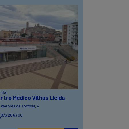
eida
ntro Médico Vithas Lleida
Avenida de Tortosa, 4
973 26 63 00