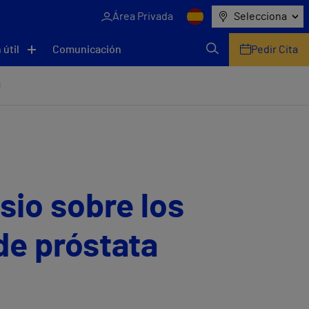
Área Privada
Selecciona
 útil
Comunicación
Pedir Cita
d
sio sobre los
de próstata