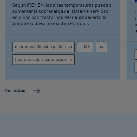
expertos en
Según IRENEA, las altas temperaturas pueden
neurorrehabilitación
aumentar la sobrecarga del sistema nervioso
L
pediátrica de Vithas
en niños con trastornos del neurodesarrollo
'
Aunque todavía no existen estudios
p
específicos, la evidencia científica permite
a
comprender por qué el calor puede influir en la
c
atención, la regulación emocional y la
d
neurorehabilitación pediátrica
TDAH
tea
conducta
s
trastornos del neurodesarrollo
Ver todas