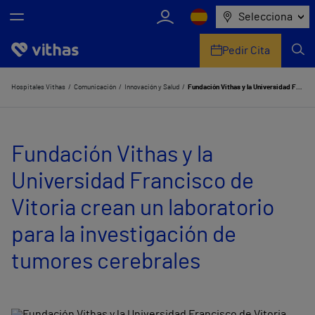
Selecciona
Pedir Cita
Nosotros
Hospitales Vithas
Comunicación
Innovación y Salud
Fundación Vithas y la Universidad Francisco de Vitoria crean un laboratorio para la investigación de tumores cerebrales
Centros
Fundación Vithas y la
Servicios de salud
Universidad Francisco de
Equipo médico y asistencial
Vitoria crean un laboratorio
Información útil
para la investigación de
Comunicación
tumores cerebrales