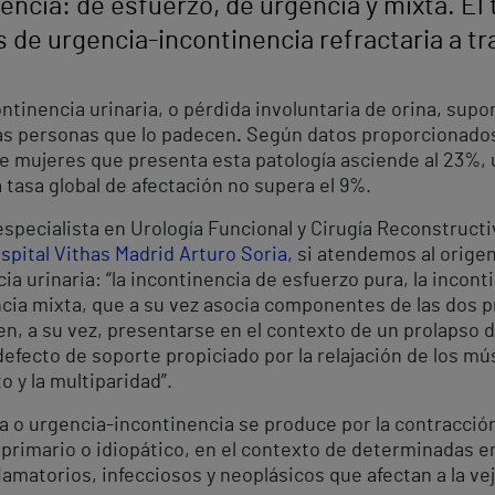
nencia: de esfuerzo, de urgencia y mixta. El
os de urgencia-incontinencia refractaria a 
ntinencia urinaria, o pérdida involuntaria de orina, sup
las personas que lo padecen
.
Según datos proporcionados
 de mujeres que presenta esta patología asciende al 23%,
a tasa global de afectación no supera el 9%.
especialista en Urología Funcional y Cirugía Reconstructi
spital Vithas Madrid Arturo Soria
, si atendemos al origen
ia urinaria: “la incontinencia de esfuerzo pura, la incon
encia mixta, que a su vez asocia componentes de las dos 
n, a su vez, presentarse en el contexto de un prolapso d
defecto de soporte propiciado por la relajación de los mú
o y la multiparidad”.
a o urgencia-incontinencia se produce por la contracción
 primario o idiopático, en el contexto de determinadas 
matorios, infecciosos y neoplásicos que afectan a la vej