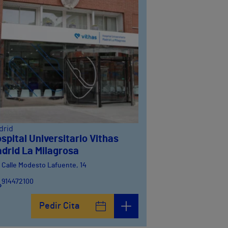
drid
spital Universitario Vithas
drid La Milagrosa
Calle Modesto Lafuente, 14
914472100
Calle Fernández de la Hoz, 45
Pedir Cita
914473400