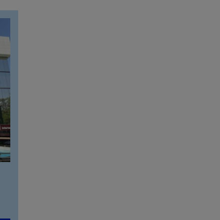
Calle Arturo Soria, 107
912 143 100