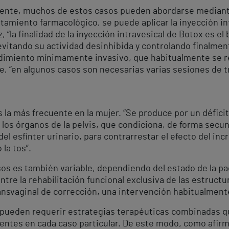
acente, muchos de estos casos pueden abordarse median
tamiento farmacológico, se puede aplicar la inyección int
, “la finalidad de la inyección intravesical de Botox es e
evitando su actividad desinhibida y controlando finalmen
edimiento mínimamente invasivo, que habitualmente se re
e, “en algunos casos son necesarias varias sesiones de t
 la más frecuente en la mujer. “Se produce por un déficit
 los órganos de la pelvis, que condiciona, de forma secu
 del esfínter urinario, para contrarrestar el efecto del i
 la tos”.
sos es también variable, dependiendo del estado de la p
entre la rehabilitación funcional exclusiva de las estruc
 transvaginal de corrección, una intervención habitualment
 pueden requerir estrategias terapéuticas combinadas q
tes en cada caso particular. De este modo, como afirma 