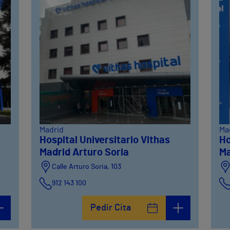
Madrid
Ma
Hospital Universitario Vithas
Ho
Madrid Arturo Soria
Ma
Calle Arturo Soria, 103
912 143 100
Calle Arturo Soria, 105
Pedir Cita
912 143 100