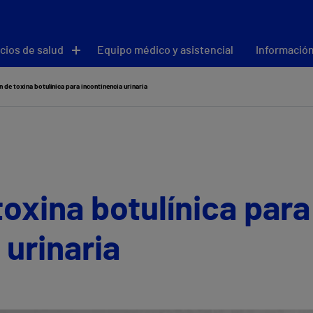
cios de salud
Equipo médico y asistencial
Información
n de toxina botulínica para incontinencia urinaria
toxina botulínica para
 urinaria