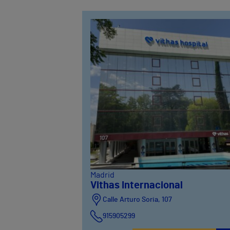
Madrid
Vithas Internacional
Calle Arturo Soria, 107
915905299