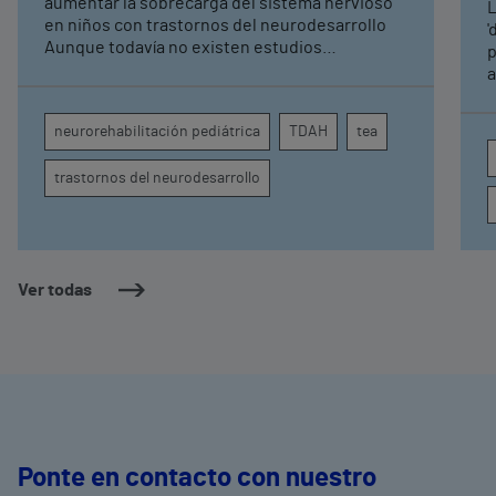
aumentar la sobrecarga del sistema nervioso
L
pediátrica de Vithas
en niños con trastornos del neurodesarrollo
'
Aunque todavía no existen estudios
p
específicos, la evidencia científica permite
a
comprender por qué el calor puede influir en la
c
atención, la regulación emocional y la
d
neurorehabilitación pediátrica
TDAH
tea
conducta
s
trastornos del neurodesarrollo
Ver todas
Ponte en contacto con nuestro