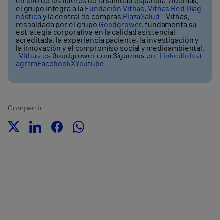
en uno de los líderes de la sanidad española. Además,
el grupo integra a la
Fundación Vithas
,
Vithas Red Diag
nóstica
y la central de compras
PlazaSalud
. Vithas,
respaldada por el grupo
Goodgrower
, fundamenta su
estrategia corporativa en la calidad asistencial
acreditada, la experiencia paciente, la investigación y
la innovación y el compromiso social y medioambiental.
Vithas.es
Goodgrower.com Síguenos en:
LinkedIn
Inst
agram
Facebook
X
Youtube
Compartir