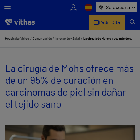
Selecciona
Pedir Cita
Nosotros
Hospitales Vithas
Comunicación
Innovación y Salud
La cirugía de Mohs ofrece más de un 95% de curación en carcinomas de piel sin dañar el tejido sano
Centros
La cirugía de Mohs ofrece más
Servicios de salud
de un 95% de curación en
Equipo médico y asistencial
carcinomas de piel sin dañar
Información útil
el tejido sano
Comunicación