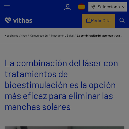
Selecciona
Pedir Cita
Nosotros
Hospitales Vithas
Comunicación
Innovación y Salud
La combinación del láser con tratamientos de bioestimulación es la opción más eficaz para eliminar las manchas solares
Centros
La combinación del láser con
Servicios de salud
tratamientos de
Equipo médico y asistencial
bioestimulación es la opción
Información útil
más eficaz para eliminar las
Comunicación
manchas solares