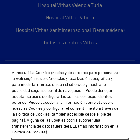
Hospital Vithas Valencia Turia
Hospital Vithas Vitoria
Hospital Vithas Xanit Internacional (Benalmádena)
Todos los centros Vithas
Sobre Vithas
Vithas utiliza Cookies propias y de terceros para personalizar
la web según sus preferencias y localización geográfica y
Quiénes somos
para medir la interacción con el sitio web y mostrarle
publicidad según su perfil de navegación. Puede denegar,
Trabajar en Vithas
aceptar su uso o configurarlas con los correspondientes
botones. Puede acceder a la información completa sobre
Teléfono Cita Médica
nuestras Cookies y configurar el consentimiento a través de
la Política de Cookies (también accesible desde el pie de
Teléfono Atención al Cliente
página). Alguna de las Cookies podría suponer una
transferencia de datos fuera del EEE (más información en la
Política de seguridad y salud en el trabajo
Política de Cookies).