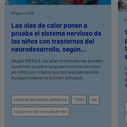
07 agosto 2026
0
Las olas de calor ponen a
prueba el sistema nervioso de
los niños con trastornos del
neurodesarrollo, según
expertos en
Según IRENEA, las altas temperaturas pueden
neurorrehabilitación
aumentar la sobrecarga del sistema nervioso
L
pediátrica de Vithas
en niños con trastornos del neurodesarrollo
'
Aunque todavía no existen estudios
p
específicos, la evidencia científica permite
a
comprender por qué el calor puede influir en la
c
atención, la regulación emocional y la
d
neurorehabilitación pediátrica
TDAH
tea
conducta
s
trastornos del neurodesarrollo