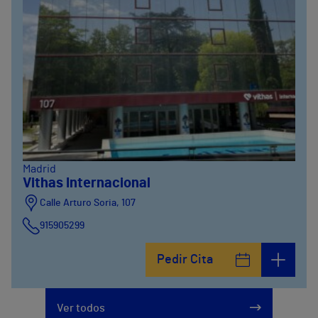
Madrid
Vithas Internacional
Calle Arturo Soria, 107
915905299
Pedir Cita
Ver todos