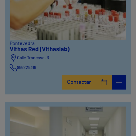
Pontevedra
Vithas Red (Vithaslab)
Calle Troncoso, 3
986228318
Avenida de Vigo, 5
Contactar
986841100
Calle Alfredo Vicenti, 42
981067066