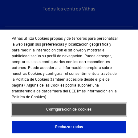
Todos los centros Vithas
Sobre Vithas
Vithas utiliza Cookies propias y de terceros para personalizar
la web según sus preferencias y localización geográfica y
Quiénes somos
para medir la interacción con el sitio web y mostrarle
publicidad según su perfil de navegación. Puede denegar,
Trabajar en Vithas
aceptar su uso o configurarlas con los correspondientes
botones. Puede acceder a la información completa sobre
Teléfono Cita Médica
nuestras Cookies y configurar el consentimiento a través de
la Política de Cookies (también accesible desde el pie de
Teléfono Atención al Cliente
página). Alguna de las Cookies podría suponer una
transferencia de datos fuera del EEE (más información en la
Política de seguridad y salud en el trabajo
Política de Cookies).
Conoce a Supervita
Configuración de cookies
Rechazar todas
Aviso Legal
Política de cookies
Política de privacidad
Mapa web
Protección de datos