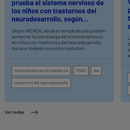
prueba el sistema nervioso de
los niños con trastornos del
neurodesarrollo, según
expertos en
Según IRENEA, las altas temperaturas pueden
neurorrehabilitación
aumentar la sobrecarga del sistema nervioso
L
pediátrica de Vithas
en niños con trastornos del neurodesarrollo
'
Aunque todavía no existen estudios
p
específicos, la evidencia científica permite
a
comprender por qué el calor puede influir en la
c
atención, la regulación emocional y la
d
neurorehabilitación pediátrica
TDAH
tea
conducta
s
trastornos del neurodesarrollo
Ver todas