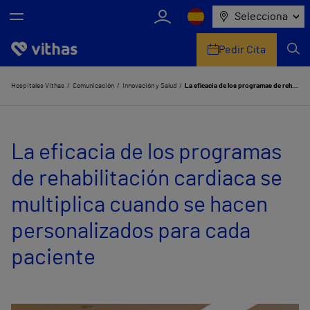
Selecciona
Pedir Cita
Nosotros
Hospitales Vithas
Comunicación
Innovación y Salud
La eficacia de los programas de rehabilitación cardiaca se multiplica cuando se hacen personalizados para cada paciente
Centros
La eficacia de los programas
Servicios de salud
de rehabilitación cardiaca se
Equipo médico y asistencial
multiplica cuando se hacen
Información útil
personalizados para cada
Comunicación
paciente