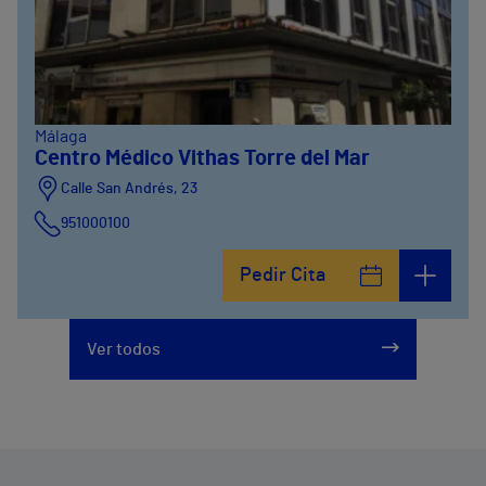
Málaga
Centro Médico Vithas Torre del Mar
Calle San Andrés, 23
951000100
Pedir Cita
Ver todos