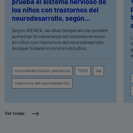
prueba el sistema nervioso de
los niños con trastornos del
neurodesarrollo, según
expertos en
Según IRENEA, las altas temperaturas pueden
neurorrehabilitación
aumentar la sobrecarga del sistema nervioso
L
pediátrica de Vithas
en niños con trastornos del neurodesarrollo
'
Aunque todavía no existen estudios
p
específicos, la evidencia científica permite
a
comprender por qué el calor puede influir en la
c
atención, la regulación emocional y la
d
neurorehabilitación pediátrica
TDAH
tea
conducta
s
trastornos del neurodesarrollo
Ver todas