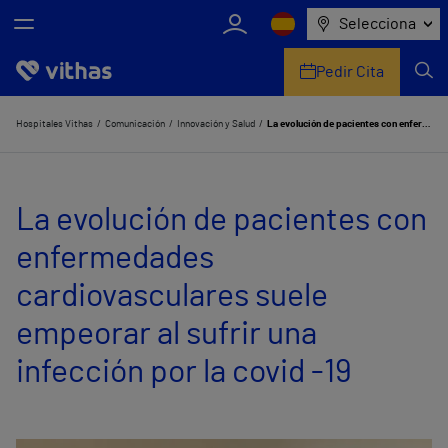
Selecciona
Pedir Cita
Nosotros
Hospitales Vithas
Comunicación
Innovación y Salud
La evolución de pacientes con enfermedades cardiovasculares suele empeorar al sufrir una infección por la covid -19
Centros
La evolución de pacientes con
Servicios de salud
enfermedades
Equipo médico y asistencial
cardiovasculares suele
Información útil
empeorar al sufrir una
Comunicación
infección por la covid -19