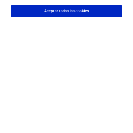
Aceptar todas las cookies
Descargar App
Pedir cita
Descárgate nuestra App
Síguenos