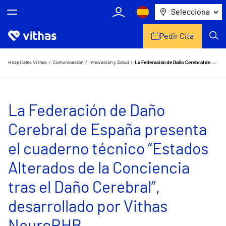
Selecciona
Pedir Cita
Nosotros
Hospitales Vithas
Comunicación
Innovación y Salud
La Federación de Daño Cerebral de España presenta el cuaderno técnico “Estados Alterados de la Conciencia tras el Daño Cerebral”, desarrollado por Vithas NeuroRHB
Centros
La Federación de Daño
Servicios de salud
Cerebral de España presenta
Equipo médico y asistencial
el cuaderno técnico “Estados
Información útil
Alterados de la Conciencia
Comunicación
tras el Daño Cerebral”,
desarrollado por Vithas