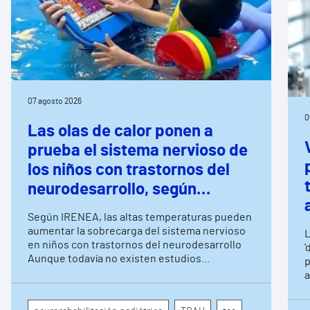
07 agosto 2026
0
Las olas de calor ponen a
prueba el sistema nervioso de
los niños con trastornos del
neurodesarrollo, según
expertos en
Según IRENEA, las altas temperaturas pueden
neurorrehabilitación
aumentar la sobrecarga del sistema nervioso
L
pediátrica de Vithas
en niños con trastornos del neurodesarrollo
'
Aunque todavía no existen estudios
p
específicos, la evidencia científica permite
a
comprender por qué el calor puede influir en la
c
atención, la regulación emocional y la
d