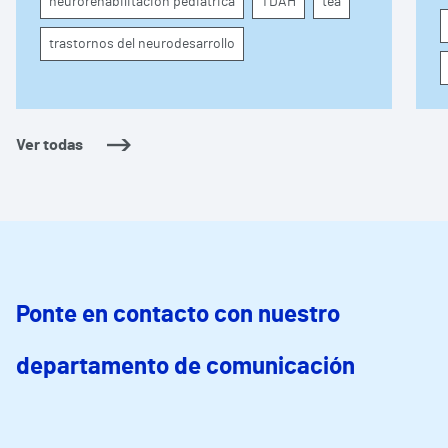
neurorehabilitación pediátrica
TDAH
tea
conducta
s
trastornos del neurodesarrollo
Ver todas
Ponte en contacto con nuestro
departamento de comunicación