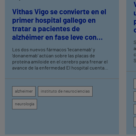
Vithas Vigo se convierte en el
primer hospital gallego en
tratar a pacientes de
alzhéimer en fase leve con
S
terapias antiamiloide
a
Los dos nuevos fármacos 'lecanemab' y
c
'donanemab' actúan sobre las placas de
S
proteína amiloide en el cerebro para frenar el
avance de la enfermedad El hospital cuenta
con cuatro neurólogos y tecnología de
diagnóstico por imagen para el exhaustivo
seguimiento clínico de cada paciente
alzheimer
instituto de neurociencias
neurología