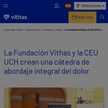
Selecciona
Pedir Cita
Nosotros
Hospitales Vithas
Comunicación
Innovación y Salud
La Fundación Vithas y la CEU UCH crean una cátedra de abordaje integral del dolor
Centros
La Fundación Vithas y la CEU
Servicios de salud
UCH crean una cátedra de
Equipo médico y asistencial
abordaje integral del dolor
Información útil
Comunicación