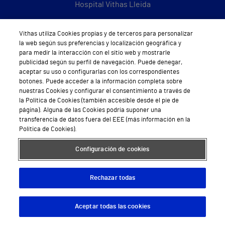
Hospital Vithas Lleida
Hospital Universitario Vithas Madrid Aravaca
Vithas utiliza Cookies propias y de terceros para personalizar
la web según sus preferencias y localización geográfica y
Hospital Universitario Vithas Madrid Arturo Soria
para medir la interacción con el sitio web y mostrarle
publicidad según su perfil de navegación. Puede denegar,
Hospital Universitario Vithas Madrid La Milagrosa
aceptar su uso o configurarlas con los correspondientes
botones. Puede acceder a la información completa sobre
Hospital Vithas Málaga
nuestras Cookies y configurar el consentimiento a través de
la Política de Cookies (también accesible desde el pie de
Hospital Vithas Medimar
página). Alguna de las Cookies podría suponer una
transferencia de datos fuera del EEE (más información en la
Hospital Vithas Sevilla
Política de Cookies).
Hospital Vithas Tenerife
Configuración de cookies
Hospital Vithas Valencia 9 de Octubre
Rechazar todas
Hospital Vithas Valencia Consuelo
Hospital Vithas Vigo
Aceptar todas las cookies
Descargar App
Pedir cita