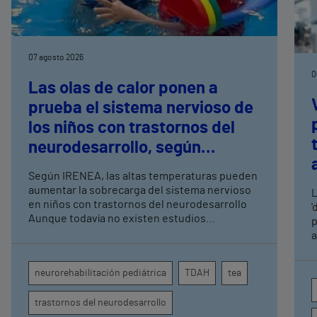
07 agosto 2026
0
Las olas de calor ponen a
prueba el sistema nervioso de
los niños con trastornos del
neurodesarrollo, según
expertos en
Según IRENEA, las altas temperaturas pueden
neurorrehabilitación
aumentar la sobrecarga del sistema nervioso
L
pediátrica de Vithas
en niños con trastornos del neurodesarrollo
'
Aunque todavía no existen estudios
p
específicos, la evidencia científica permite
a
comprender por qué el calor puede influir en la
c
atención, la regulación emocional y la
d
neurorehabilitación pediátrica
TDAH
tea
conducta
s
trastornos del neurodesarrollo