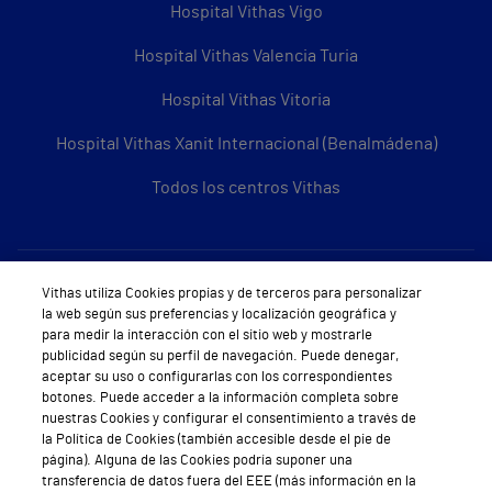
Hospital Vithas Vigo
Hospital Vithas Valencia Turia
Hospital Vithas Vitoria
Hospital Vithas Xanit Internacional (Benalmádena)
Todos los centros Vithas
Sobre Vithas
Vithas utiliza Cookies propias y de terceros para personalizar
la web según sus preferencias y localización geográfica y
Quiénes somos
para medir la interacción con el sitio web y mostrarle
publicidad según su perfil de navegación. Puede denegar,
Trabajar en Vithas
aceptar su uso o configurarlas con los correspondientes
botones. Puede acceder a la información completa sobre
Teléfono Cita Médica
nuestras Cookies y configurar el consentimiento a través de
la Política de Cookies (también accesible desde el pie de
Teléfono Atención al Cliente
página). Alguna de las Cookies podría suponer una
transferencia de datos fuera del EEE (más información en la