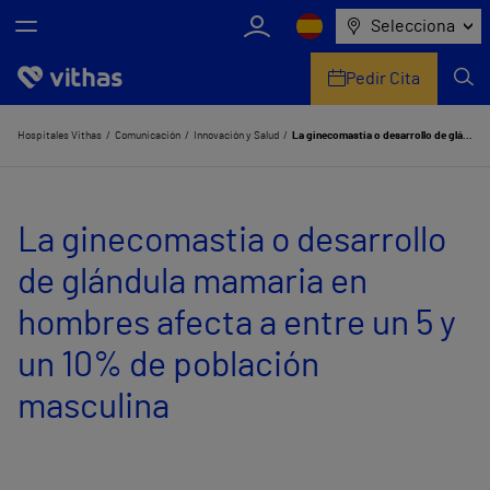
Selecciona
Pedir Cita
Nosotros
Hospitales Vithas
Comunicación
Innovación y Salud
La ginecomastia o desarrollo de glándula mamaria en hombres afecta a entre un 5 y un 10% de población masculina
Centros
La ginecomastia o desarrollo
Servicios de salud
de glándula mamaria en
Equipo médico y asistencial
hombres afecta a entre un 5 y
Información útil
un 10% de población
Comunicación
masculina