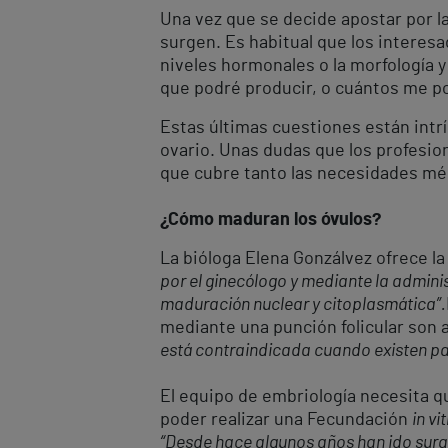
Una vez que se decide apostar por l
surgen. Es habitual que los interesa
niveles hormonales o la morfología
que podré producir, o cuántos me pod
Estas últimas cuestiones están intr
ovario. Unas dudas que los profesion
que cubre tanto las necesidades méd
¿Cómo maduran los óvulos?
La bióloga Elena Gonzálvez ofrece la
por el ginecólogo y mediante la admin
maduración nuclear y citoplasmática”.
mediante una punción folicular son 
está contraindicada cuando existen pa
El equipo de embriología necesita q
poder realizar una Fecundación
in vi
“Desde hace algunos años han ido surg