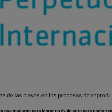
una de las claves en los procesos de reprodu
n que maduran para lograr un óvulo apto para poder rea