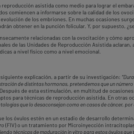
a reproducción asistida como medio para lograr el emba
dos comiencen a informarse sobre la calidad de los ovoci
 y evolución de los embriones. En muchas ocasiones surg
rán obtener en la punción folicular. Y, por supuesto, ¿s
ínsecamente relacionadas con la ovocitación y cómo apr
ales de las Unidades de Reproducción Asistida aclaran, a
icas a nivel físico como a nivel emocional.
 siguiente explicación, a partir de su investigación:
“Dura
istración de distintas hormonas, pretendemos que un número 
Después de esta estimulación, en multitud de ocasiones
aptos para técnicas de reproducción asistida. En otras 
tologías que lo desaconsejan como en casos de cáncer, por
ue los óvulos estén en un estadio de desarrollo determi
tro
(FIV) o un tratamiento por Microinyección intracitopl
iendo técnicas de maduración in vitro para estos óvulos que