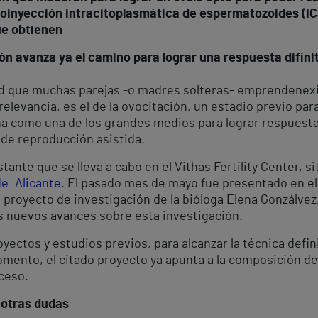
roinyección intracitoplasmática de espermatozoides (IC
ue obtienen
ón avanza ya el camino para lograr una respuesta difinit
lidad que muchas parejas -o madres solteras- emprenden
relevancia, es el de la ovocitación, un estadio previo par
ona como una de los grandes medios para lograr respuesta
 de reproducción asistida.
tante que se lleva a cabo en el Vithas Fertility Center, s
de_Alicante
. El pasado mes de mayo fue presentado en e
el proyecto de investigación de la bióloga Elena Gonzálv
los nuevos avances sobre esta investigación.
yectos y estudios previos, para alcanzar la técnica defin
omento, el citado proyecto ya apunta a la composición del
ceso.
y otras dudas