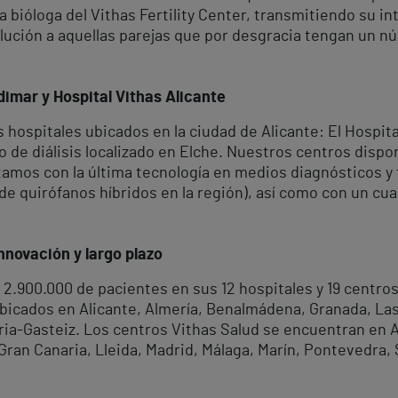
la bióloga del Vithas Fertility Center, transmitiendo su 
olución a aquellas parejas que por desgracia tengan un
dimar y Hospital Vithas Alicante
 hospitales ubicados en la ciudad de Alicante: El Hospita
o de diálisis localizado en Elche. Nuestros centros disp
tamos con la última tecnología en medios diagnósticos 
 de quirófanos híbridos en la región), así como con un c
nnovación y largo plazo
2.900.000 de pacientes en sus 12 hospitales y 19 centr
ubicados en Alicante, Almería, Benalmádena, Granada, Las
oria-Gasteiz. Los centros Vithas Salud se encuentran en Al
ran Canaria, Lleida, Madrid, Málaga, Marín, Pontevedra, S