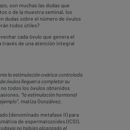
razo, son muchas las dudas que
tos o de la muestra seminal, los
en dudas sobre el número de óvulos
erán todos útiles?
ovechar cada óvulo que genera el
 través de una atención integral
nte la estimulación ovárica controlada
de óvulos lleguen a completar su
 no todos los óvulos obtenidos
ocasiones,
“la estimulación hormonal
 ejemplo”
, matiza Gonzálvez.
nado (denominado metafase II) para
asmática de espermatozoides (ICSI).
 todavía no habían alcanzado el