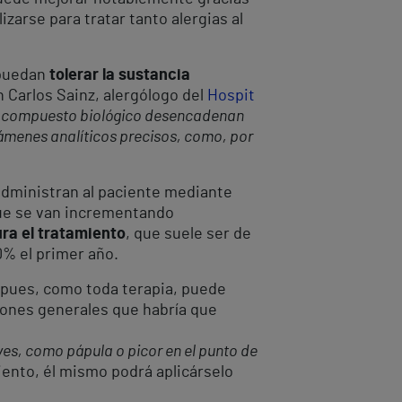
izarse para tratar tanto alergias al
 puedan
tolerar la sustancia
an Carlos Sainz, alergólogo del
Hospit
l compuesto biológico desencadenan
xámenes analíticos precisos, como, por
e administran al paciente mediante
que se van incrementando
ra el tratamiento
, que suele ser de
0% el primer año.
a pues, como toda terapia, puede
iones generales que habría que
eves, como pápula o picor en el punto de
iento, él mismo podrá aplicárselo