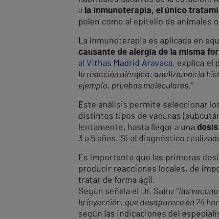
a
la inmunoterapia, el único tratam
polen como al epitelio de animales o
La inmunoterapia es aplicada en aq
causante de alergia de la misma fo
al Vithas Madrid Aravaca
, explica el
la reacción alérgica: analizamos la hi
ejemplo, pruebas moleculares.”
Este análisis permite seleccionar lo
distintos tipos de vacunas (subcutá
lentamente, hasta llegar a una
dosis
3 a 5 años. Si el diagnóstico realiz
Es importante que las primeras dosis
producir reacciones locales, de imp
tratar de forma ágil.
Según señala el Dr. Sainz “
las vacunas
la inyección, que desaparece en 24 ho
según las indicaciones del especiali