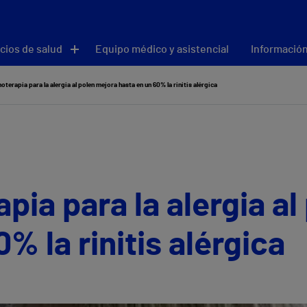
cios de salud
Equipo médico y asistencial
Información
oterapia para la alergia al polen mejora hasta en un 60% la rinitis alérgica
pia para la alergia al
% la rinitis alérgica