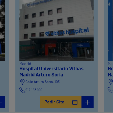
Madrid
Ma
Hospital Universitario Vithas
Ho
Madrid Arturo Soria
Ma
Calle Arturo Soria, 103
912 143 100
Calle Arturo Soria, 105
Pedir Cita
912 143 100