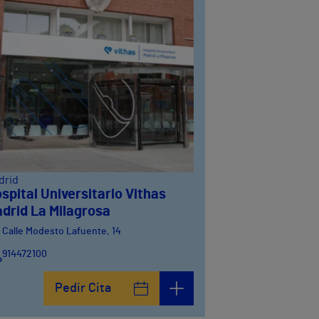
drid
spital Universitario Vithas
drid La Milagrosa
Calle Modesto Lafuente, 14
914472100
Calle Fernández de la Hoz, 45
Pedir Cita
914473400