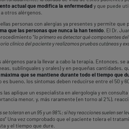
iento actual que modifica la enfermedad
y que puede util
 a otros alérgenos.
uellas personas con alergias ya presentes y permite que
rma que las personas que nunca la han tenido
. El Dr. Ju
 procedimiento “
lo primero es detectar qué componentes de
storia clínica del paciente y realizamos pruebas cutáneas y e
s alérgenos para la llevar a cabo la terapia. Entonces, s
neas, sublinguales y orales) y en pequeñas cantidades, 
 máxima que se mantiene durante todo el tiempo que du
ado es bueno, los síntomas deben reducirse entre el 50 y 6
 las aplique un especialista en alergología y en consult
ortancia menor, y, más raramente (en torno al 2%), reacc
 se toleran en un 95 y un 98%; si hay reacciones suelen ser l
ras
” Una vez comprobado que el paciente tolera el tratam
sta y el tiempo que dure.