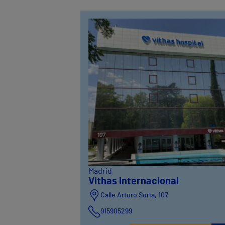
Madrid
Vithas Internacional
Calle Arturo Soria, 107
915905299