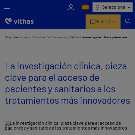
Selecciona
Pedir Cita
Nosotros
Hospitales Vithas
Comunicación
Innovación y Salud
La investigación clínica, pieza clave para el acceso de pacientes y sanitarios a los tratamientos más innovadores
Centros
La investigación clínica, pieza
Servicios de salud
clave para el acceso de
Equipo médico y asistencial
pacientes y sanitarios a los
Información útil
tratamientos más innovadores
Comunicación