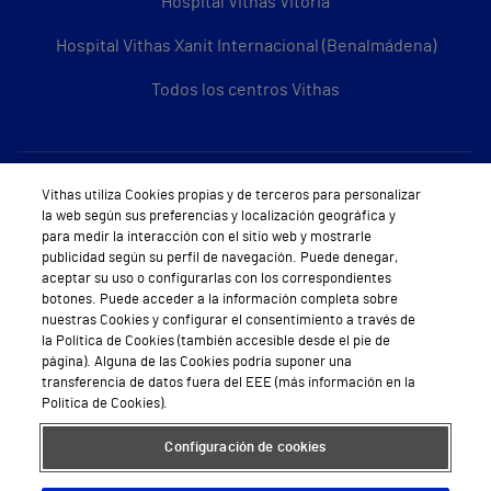
Hospital Vithas Vitoria
Hospital Vithas Xanit Internacional (Benalmádena)
Todos los centros Vithas
Sobre Vithas
Vithas utiliza Cookies propias y de terceros para personalizar
la web según sus preferencias y localización geográfica y
Quiénes somos
para medir la interacción con el sitio web y mostrarle
publicidad según su perfil de navegación. Puede denegar,
Trabajar en Vithas
aceptar su uso o configurarlas con los correspondientes
botones. Puede acceder a la información completa sobre
Teléfono Cita Médica
nuestras Cookies y configurar el consentimiento a través de
la Política de Cookies (también accesible desde el pie de
Teléfono Atención al Cliente
página). Alguna de las Cookies podría suponer una
transferencia de datos fuera del EEE (más información en la
Política de seguridad y salud en el trabajo
Política de Cookies).
Conoce a Supervita
Configuración de cookies