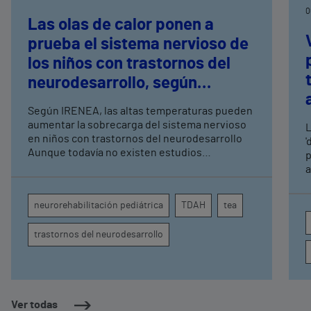
0
Las olas de calor ponen a
prueba el sistema nervioso de
los niños con trastornos del
neurodesarrollo, según
expertos en
Según IRENEA, las altas temperaturas pueden
neurorrehabilitación
aumentar la sobrecarga del sistema nervioso
L
pediátrica de Vithas
en niños con trastornos del neurodesarrollo
'
Aunque todavía no existen estudios
p
específicos, la evidencia científica permite
a
comprender por qué el calor puede influir en la
c
atención, la regulación emocional y la
d
neurorehabilitación pediátrica
TDAH
tea
conducta
s
trastornos del neurodesarrollo
Ver todas