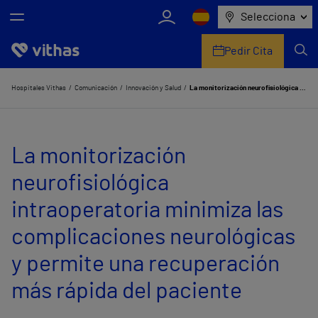
Selecciona
Pedir Cita
Nosotros
Hospitales Vithas
Comunicación
Innovación y Salud
La monitorización neurofisiológica intraoperatoria minimiza las complicaciones neurológicas y permite una recuperación más rápida del paciente
Centros
La monitorización
Servicios de salud
neurofisiológica
Equipo médico y asistencial
intraoperatoria minimiza las
Información útil
complicaciones neurológicas
Comunicación
y permite una recuperación
más rápida del paciente