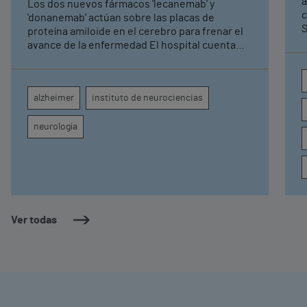
a
Los dos nuevos fármacos 'lecanemab' y
c
'donanemab' actúan sobre las placas de
S
proteína amiloide en el cerebro para frenar el
avance de la enfermedad El hospital cuenta
con cuatro neurólogos y tecnología de
diagnóstico por imagen para el exhaustivo
seguimiento clínico de cada paciente
alzheimer
instituto de neurociencias
neurología
Ver todas