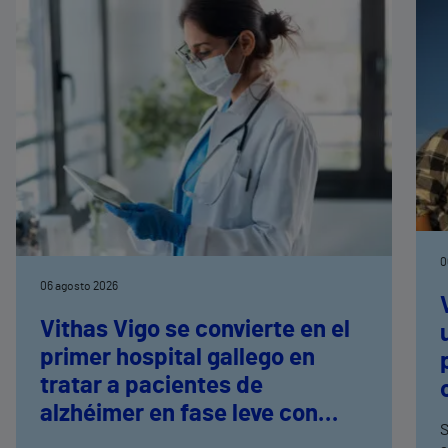
0
06 agosto 2026
Vithas Vigo se convierte en el
primer hospital gallego en
tratar a pacientes de
alzhéimer en fase leve con
S
terapias antiamiloide