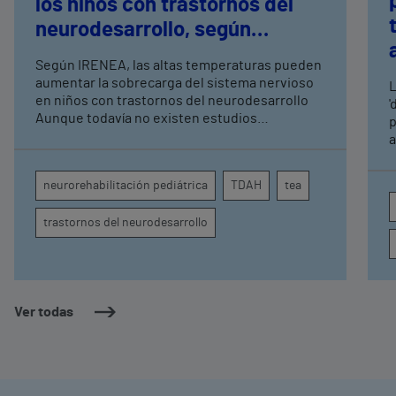
los niños con trastornos del
neurodesarrollo, según
expertos en
Según IRENEA, las altas temperaturas pueden
neurorrehabilitación
aumentar la sobrecarga del sistema nervioso
L
pediátrica de Vithas
en niños con trastornos del neurodesarrollo
'
Aunque todavía no existen estudios
p
específicos, la evidencia científica permite
a
comprender por qué el calor puede influir en la
c
atención, la regulación emocional y la
d
neurorehabilitación pediátrica
TDAH
tea
conducta
s
trastornos del neurodesarrollo
Ver todas