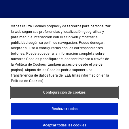
Sobre Vithas
Vithas utiliza Cookies propias y de terceros para personalizar
la web según sus preferencias y localización geográfica y
Quiénes somos
para medir la interacción con el sitio web y mostrarle
publicidad según su perfil de navegación. Puede denegar,
Trabajar en Vithas
aceptar su uso o configurarlas con los correspondientes
botones. Puede acceder a la información completa sobre
Teléfono Cita Médica
nuestras Cookies y configurar el consentimiento a través de
la Política de Cookies (también accesible desde el pie de
Teléfono Atención al Cliente
página). Alguna de las Cookies podría suponer una
transferencia de datos fuera del EEE (más información en la
Política de seguridad y salud en el trabajo
Política de Cookies).
Conoce a Supervita
Configuración de cookies
Rechazar todas
Aviso Legal
Política de cookies
Política de privacidad
Mapa web
Protección de datos
Aceptar todas las cookies
Descargar App
Pedir cita