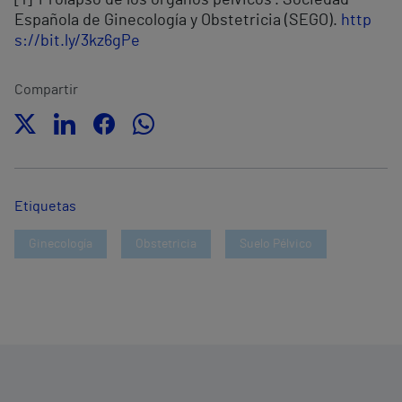
[1] ‘Prolapso de los órganos pélvicos’. Sociedad
Española de Ginecología y Obstetricia (SEGO).
http
s://bit.ly/3kz6gPe
Compartir
Etiquetas
Ginecología
Obstetricia
Suelo Pélvico