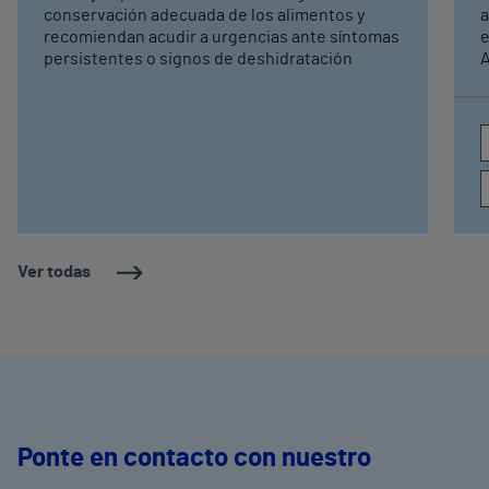
conservación adecuada de los alimentos y
a
recomiendan acudir a urgencias ante síntomas
e
persistentes o signos de deshidratación
A
e
c
a
Ver todas
Ponte en contacto con nuestro