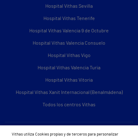
Hospital Vithas Sevilla
Hospital Vithas Tenerife
Hospital Vithas Valencia 9 de Octubre
Hospital Vithas Valencia Consuelo
Hospital Vithas Vigo
Hospital Vithas Valencia Turia
Hospital Vithas Vitoria
Hospital Vithas Xanit Internacional (Benalmádena)
Todos los centros Vithas
Sobre Vithas
Vithas utiliza Cookies propias y de terceros para personalizar