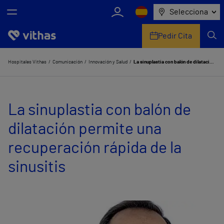
Selecciona
Pedir Cita
Nosotros
Hospitales Vithas
Comunicación
Innovación y Salud
La sinuplastia con balón de dilatación permite una recuperación rápida de la sinusitis
Centros
La sinuplastia con balón de
Servicios de salud
dilatación permite una
Equipo médico y asistencial
recuperación rápida de la
Información útil
sinusitis
Comunicación