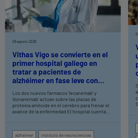
0
06 agosto 2026
Vithas Vigo se convierte en el
primer hospital gallego en
tratar a pacientes de
alzhéimer en fase leve con
S
terapias antiamiloide
a
Los dos nuevos fármacos 'lecanemab' y
c
'donanemab' actúan sobre las placas de
S
proteína amiloide en el cerebro para frenar el
avance de la enfermedad El hospital cuenta
con cuatro neurólogos y tecnología de
diagnóstico por imagen para el exhaustivo
seguimiento clínico de cada paciente
alzheimer
instituto de neurociencias