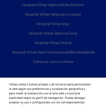
Hospital Vithas Valencia 9 de Octubre
Hospital Vithas Valencia Consuelo
Hospital Vithas Vigo
Hospital Vithas Valencia Turia
Hospital Vithas Vitoria
Hospital Vithas Xanit Internacional (Benalmádena)
Todos los centros Vithas
Sobre Vithas
Vithas utiliza Cookies propias y de terceros para personalizar
la web según sus preferencias y localización geográfica y
Quiénes somos
para medir la interacción con el sitio web y mostrarle
publicidad según su perfil de navegación. Puede denegar,
Trabajar en Vithas
aceptar su uso o configurarlas con los correspondientes