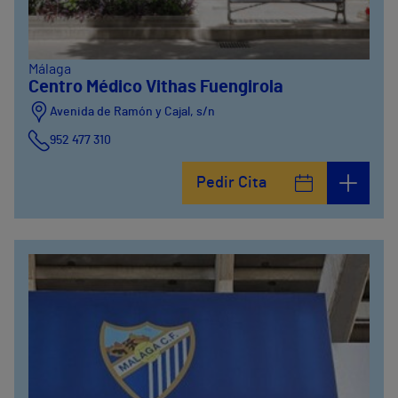
Málaga
Centro Médico Vithas Fuengirola
Avenida de Ramón y Cajal, s/n
952 477 310
Pedir Cita