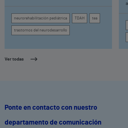
específicos, la evidencia científica permite
a
comprender por qué el calor puede influir en la
c
atención, la regulación emocional y la
d
neurorehabilitación pediátrica
TDAH
tea
conducta
s
trastornos del neurodesarrollo
Ver todas
Ponte en contacto con nuestro
departamento de comunicación