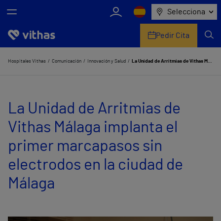
Selecciona
Pedir Cita
Nosotros
Hospitales Vithas
Comunicación
Innovación y Salud
La Unidad de Arritmias de Vithas Málaga implanta el primer marcapasos sin electrodos en la ciudad de Málaga
Centros
La Unidad de Arritmias de
Servicios de salud
Vithas Málaga implanta el
Equipo médico y asistencial
primer marcapasos sin
Información útil
electrodos en la ciudad de
Comunicación
Málaga