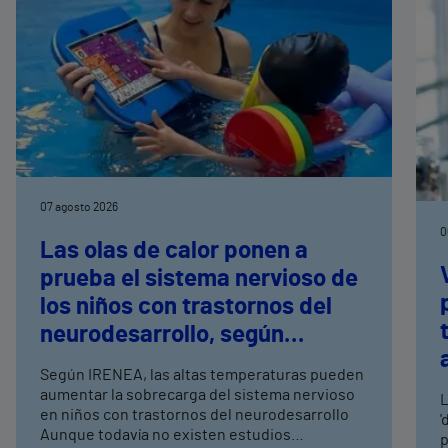
07 agosto 2026
0
Las olas de calor ponen a
prueba el sistema nervioso de
los niños con trastornos del
neurodesarrollo, según
expertos en
Según IRENEA, las altas temperaturas pueden
neurorrehabilitación
aumentar la sobrecarga del sistema nervioso
L
pediátrica de Vithas
en niños con trastornos del neurodesarrollo
'
Aunque todavía no existen estudios
p