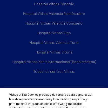
Hospital Vithas Tenerife
Hospital Vithas Valencia 9 de Octubre
Hospital Vithas Valencia Consuelo
Hospital Vithas Vigo
Hospital Vithas Valencia Turia
Hospital Vithas Vitoria
Hospital Vithas Xanit Internacional (Benalmádena)
Todos los centros Vithas
Sobre Vithas
Vithas utiliza Cookies propias y de terceros para personalizar
la web según sus preferencias y localización geográfica y
Quiénes somos
para medir la interacción con el sitio web y mostrarle