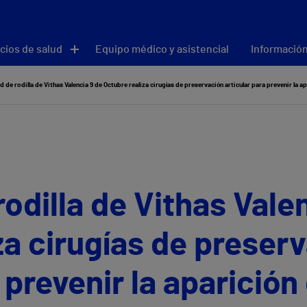
cios de salud
Equipo médico y asistencial
Información
d de rodilla de Vithas Valencia 9 de Octubre realiza cirugías de preservación articular para prevenir la ap
odilla de Vithas Vale
za cirugías de preser
 prevenir la aparición 