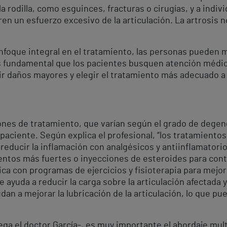
la rodilla, como esguinces, fracturas o cirugías, y a indi
n un esfuerzo excesivo de la articulación. La artrosis no
foque integral en el tratamiento, las personas pueden me
s fundamental que los pacientes busquen atención médic
nir daños mayores y elegir el tratamiento más adecuado a 
es de tratamiento, que varían según el grado de degenera
 paciente. Según explica el profesional, “los tratamient
 reducir la inflamación con analgésicos y antiinflamatori
tos más fuertes o inyecciones de esteroides para contro
sica con programas de ejercicios y fisioterapia para mejora
e ayuda a reducir la carga sobre la articulación afectada 
dan a mejorar la lubricación de la articulación, lo que pu
ega el doctor García-, es muy importante el abordaje mult