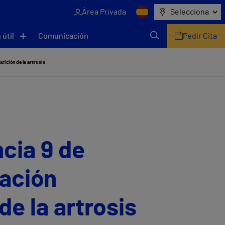
Área Privada
Selecciona
 útil
Comunicación
Pedir Cita
arición de la artrosis
ncia 9 de
vación
de la artrosis