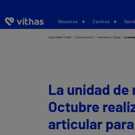
Nosotros
Centros
Servi
Hospitales Vithas
Comunicación
Innovación y Salud
La unida
La unidad de r
Octubre reali
articular para