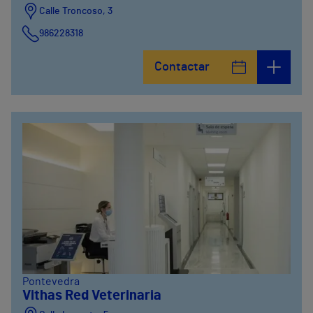
Calle Troncoso, 3
986228318
Avenida de Vigo, 5
Contactar
986841100
Calle Alfredo Vicenti, 42
981067066
Pontevedra
Vithas Red Veterinaria