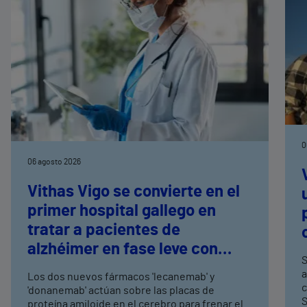
0
06 agosto 2026
Vithas Vigo se convierte en el
primer hospital gallego en
tratar a pacientes de
alzhéimer en fase leve con
S
terapias antiamiloide
a
Los dos nuevos fármacos 'lecanemab' y
c
'donanemab' actúan sobre las placas de
S
proteína amiloide en el cerebro para frenar el