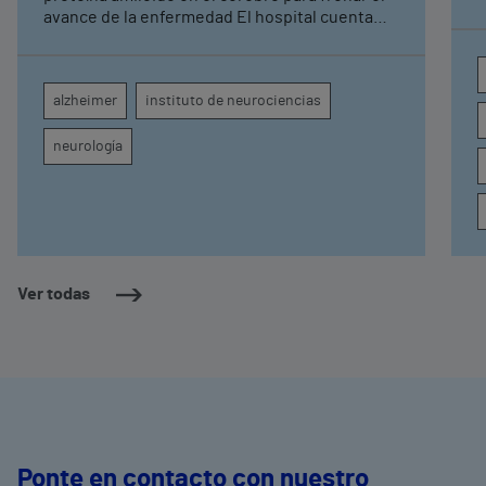
avance de la enfermedad El hospital cuenta
con cuatro neurólogos y tecnología de
diagnóstico por imagen para el exhaustivo
seguimiento clínico de cada paciente
alzheimer
instituto de neurociencias
neurología
Ver todas
Ponte en contacto con nuestro