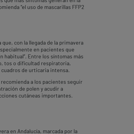
nes que más síntomas generan en la
omienda “el uso de mascarillas FFP2
a que, con la llegada de la primavera
 especialmente en pacientes que
n habitual”. Entre los síntomas más
 tos o dificultad respiratoria,
cuadros de urticaria intensa.
y recomienda a los pacientes seguir
tración de polen y acudir a
acciones cutáneas importantes.
avera en Andalucía, marcada por la