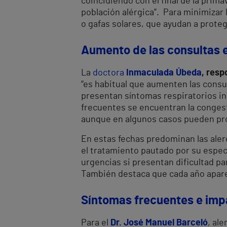
coincidiendo con el final de la prim
población alérgica”. Para minimizar
o gafas solares, que ayudan a proteg
Aumento de las consultas 
La
doctora
Inmaculada Úbeda
, resp
“es habitual que aumenten las consu
presentan síntomas respiratorios in
frecuentes se encuentran la congesti
aunque en algunos casos pueden pro
En estas fechas predominan las alerg
el tratamiento pautado por su especi
urgencias si presentan dificultad p
También destaca que cada año apar
Síntomas frecuentes e imp
Para el
Dr. José Manuel Barceló
, al