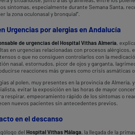
avera y situándose, junto a las gramíneas, entre los póle
 los síntomas, especialmente durante Semana Santa, rec
er la zona oculonasal y bronquial”.
en Urgencias
por alergias en Andalucía
onsable de urgencias del Hospital Vithas Almería
, explic
ltas en urgencias relacionadas con procesos alérgicos,
tensos o que no consiguen controlarlos con la medicació
ón nasal, estornudos, picor de ojos y garganta, lagrimeo,
ducirse reacciones más graves como crisis asmáticas o 
ias al polen, muy presentes en la provincia de Almería, 
alista, evitar la exposición en las horas de mayor concen
ara respirar, empeoramiento rápido de los síntomas o re
ecen nuevos pacientes sin antecedentes previos.
acto en el descanso
ergólogo del
Hospital Vithas Málaga
, la llegada de la prim