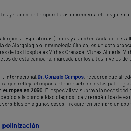
ntes y subida de temperaturas incrementa el riesgo en u
érgicas respiratorias (rinitis y asma) en Andalucía es alt
a de Alergología e Inmunología Clínica; es un dato preo
as de los Hospitales Vithas Granada, Vithas Almería, Vit
 retos de esta campaña, marcada por los altos niveles de 
it Internacional,
Dr. Gonzalo Campos
, recuerda que alre
ifra que refleja el importante impacto de estas patologías
n europea en 2050
. El especialista subraya la necesidad 
 debido a la complejidad diagnóstica y terapéutica de e
 reversibles en algunos casos— requieren siempre un abo
a polinización