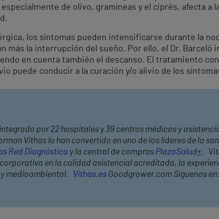
specialmente de olivo, gramíneas y el ciprés, afecta a l
d.
érgica, los síntomas pueden intensificarse durante la n
 más la interrupción del sueño. Por ello, el Dr. Barceló i
eniendo en cuenta también el descanso. El tratamiento co
io puede conducir a la curación y/o alivio de los síntoma
integrado por 22 hospitales y 39 centros médicos y asistencia
rman Vithas lo han convertido en uno de los líderes de la s
as Red Diagnóstica
y la central de compras
PlazaSalud
+
. Vi
orporativa en la calidad asistencial acreditada, la experienc
l y medioambiental.
Vithas.es
Goodgrower.com Síguenos en