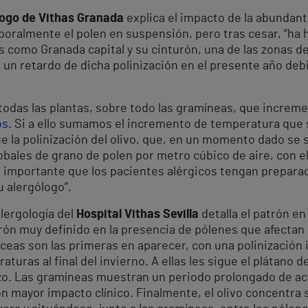
logo de Vithas Granada
explica el impacto de la abundant
poralmente el polen en suspensión, pero tras cesar, “ha 
s como Granada capital y su cinturón, una de las zonas de
un retardo de dicha polinización en el presente año debi
 todas las plantas, sobre todo las gramíneas, que increm
os
. Si a ello sumamos el incremento de temperatura que se
 la polinización del olivo, que, en un momento dado se s
bales de grano de polen por metro cúbico de aire, con el
es importante que los pacientes alérgicos tengan prepara
 alergólogo”.
alergología del
Hospital Vithas Sevilla
detalla el patrón en
ón muy definido en la presencia de pólenes que afectan
áceas son las primeras en aparecer, con una polinización
turas al final del invierno. A ellas les sigue el plátano 
o. Las gramíneas muestran un periodo prolongado de acti
 mayor impacto clínico. Finalmente, el olivo concentra s