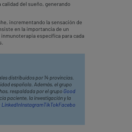
a calidad del sueño, generando
oche, incrementando la sensación de
nsiste en la importancia de un
n inmunoterapia específica para cada
s.
les distribuidos por 14 provincias.
anidad española. Además, el grupo
thas, respaldada por el grupo
Good
ia paciente, la investigación y la
:
LinkedIn
Instagram
TikTok
Facebo