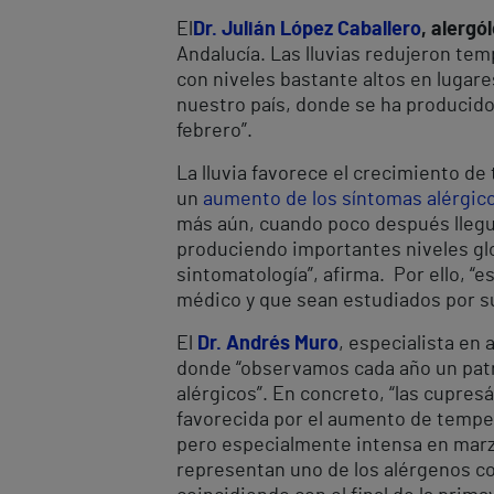
El
Dr. Julián López Caballero
, alergó
Andalucía. Las lluvias redujeron tem
con niveles bastante altos en lugare
nuestro país, donde se ha producido 
febrero”.
La lluvia favorece el crecimiento de
un
aumento de los síntomas alérgic
más aún, cuando poco después llegue
produciendo importantes niveles glo
sintomatología”, afirma. Por ello, “
médico y que sean estudiados por su
El
Dr. Andrés Muro
, especialista en 
donde “observamos cada año un patr
alérgicos”. En concreto, “las cupres
favorecida por el aumento de tempera
pero especialmente intensa en marz
representan uno de los alérgenos con