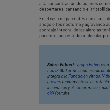
alta concentración de pólenes como e
despertares, cansancio e irritabilida
En el caso de pacientes con asma al
ahogo o tos nocturna y agravando aún
abordaje integral de las alergias t
paciente, con estudio molecular prev
Sobre Vithas
El
grupo Vithas
está 
Los 12.600 profesionales que confo
integra a la
Fundación Vithas
,
Vith
grower
, fundamenta su estrategia c
innovación y el compromiso socia
ok
X
Youtube