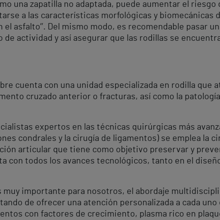
o una zapatilla no adaptada, puede aumentar el riesgo de 
arse a las características morfológicas y biomecánicas d
n el asfalto’’. Del mismo modo, es recomendable pasar 
o de actividad y así asegurar que las rodillas se encuent
ubre cuenta con una unidad especializada en rodilla que a
mento cruzado anterior o fracturas, así como la patologí
cialistas expertos en las técnicas quirúrgicas más avanz
ones condrales y la cirugía de ligamentos) se emplea la c
ión articular que tiene como objetivo preservar y preveni
nta con todos los avances tecnológicos, tanto en el diseñ
es muy importante para nosotros, el abordaje multidiscipli
ratando de ofrecer una atención personalizada a cada uno
entos con factores de crecimiento, plasma rico en plaque