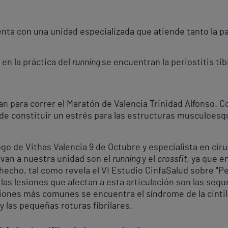
enta con una unidad especializada que atiende tanto la p
en la práctica del
running
se encuentran la periostitis tibia
n para correr el Maratón de Valencia Trinidad Alfonso. 
de constituir un estrés para las estructuras musculoesq
go de Vithas Valencia 9 de Octubre y especialista en cirug
van a nuestra unidad son el
running
y el
crossfit
, ya que e
 hecho, tal como revela el VI Estudio CinfaSalud sobre "P
las lesiones que afectan a esta articulación son las seg
ones más comunes se encuentra el síndrome de la cintilla ili
r y las pequeñas roturas fibrilares.