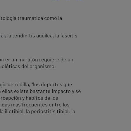
atología traumática como la
l, la tendinitis aquílea, la fascitis
Correr un maratón requiere de un
ueléticas del organismo,
ía de rodilla, “los deportes que
n ellos existe bastante impacto y se
ercepción y hábitos de los
undas más frecuentes entre los
otibial, la periostitis tibial; la