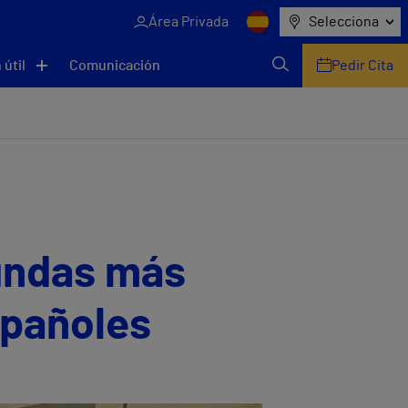
Área Privada
Selecciona
 útil
Comunicación
Pedir Cita
gundas más
spañoles