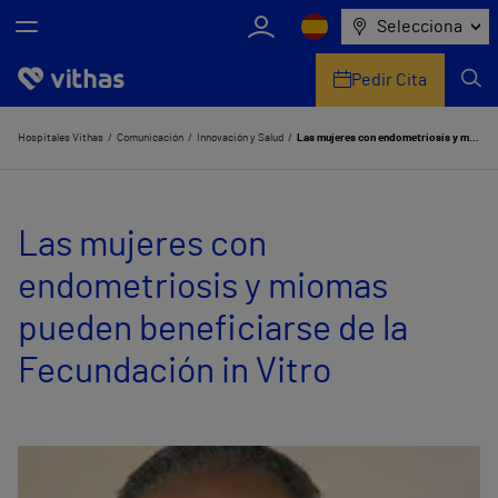
Selecciona
Pedir Cita
Nosotros
Hospitales Vithas
Comunicación
Innovación y Salud
Las mujeres con endometriosis y miomas pueden beneficiarse de la Fecundación in Vitro
Centros
Las mujeres con
Servicios de salud
endometriosis y miomas
Equipo médico y asistencial
pueden beneficiarse de la
Información útil
Fecundación in Vitro
Comunicación