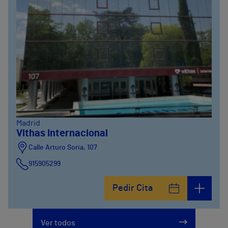
Madrid
Vithas Internacional
Calle Arturo Soria, 107
915905299
Pedir Cita
Ver todos