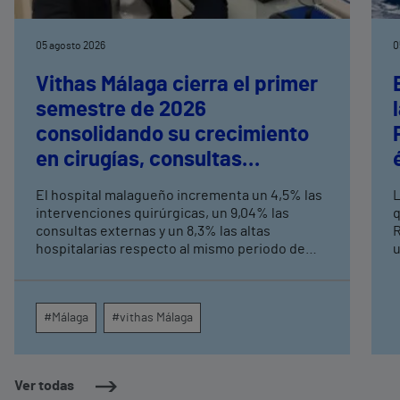
05 agosto 2026
0
Vithas Málaga cierra el primer
semestre de 2026
consolidando su crecimiento
en cirugías, consultas
externas y altas hospitalarias
El hospital malagueño incrementa un 4,5% las
L
intervenciones quirúrgicas, un 9,04% las
q
consultas externas y un 8,3% las altas
R
hospitalarias respecto al mismo periodo de
u
2025, consolidando su crecimiento asistencial.
e
La red de centros médicos de Vithas en la
N
provincia dispara un 140% las intervenciones
c
#Málaga
#vithas Málaga
quirúrgicas ambulatorias y un 7% las consultas
e
externas, con un papel destacado de unidades
g
como oftalmología, aparato digestivo,
c
dermatología y cirugía general.
c
Ver todas
m