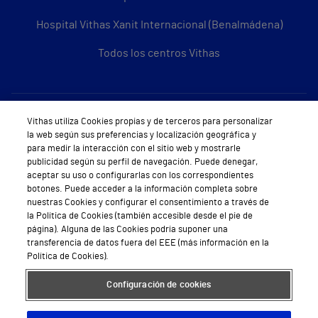
Hospital Vithas Xanit Internacional (Benalmádena)
Todos los centros Vithas
Sobre Vithas
Vithas utiliza Cookies propias y de terceros para personalizar
la web según sus preferencias y localización geográfica y
Quiénes somos
para medir la interacción con el sitio web y mostrarle
publicidad según su perfil de navegación. Puede denegar,
Trabajar en Vithas
aceptar su uso o configurarlas con los correspondientes
botones. Puede acceder a la información completa sobre
Teléfono Cita Médica
nuestras Cookies y configurar el consentimiento a través de
la Política de Cookies (también accesible desde el pie de
Teléfono Atención al Cliente
página). Alguna de las Cookies podría suponer una
transferencia de datos fuera del EEE (más información en la
Política de seguridad y salud en el trabajo
Política de Cookies).
Conoce a Supervita
Configuración de cookies